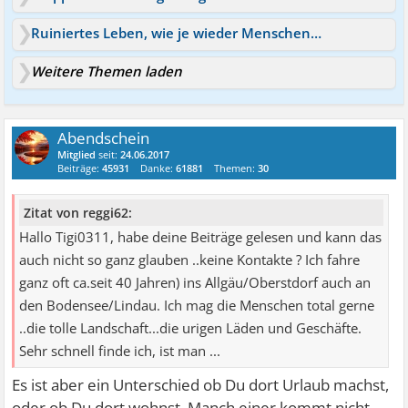
Ruiniertes Leben, wie je wieder Menschen kennenlernen?
Weitere Themen laden
Abendschein
Mitglied
seit:
24.06.2017
Beiträge:
45931
Danke:
61881
Themen:
30
Zitat von reggi62:
Hallo Tigi0311, habe deine Beiträge gelesen und kann das
auch nicht so ganz glauben ..keine Kontakte ? Ich fahre
ganz oft ca.seit 40 Jahren) ins Allgäu/Oberstdorf auch an
den Bodensee/Lindau. Ich mag die Menschen total gerne
..die tolle Landschaft...die urigen Läden und Geschäfte.
Sehr schnell finde ich, ist man ...
Es ist aber ein Unterschied ob Du dort Urlaub machst,
oder ob Du dort wohnst. Manch einer kommt nicht