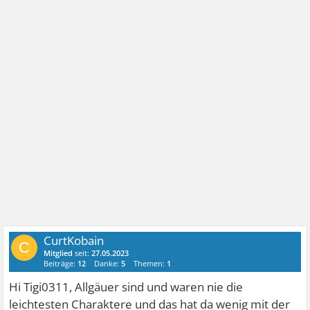
CurtKobain
C
Mitglied
seit:
27.05.2023
Beiträge:
12
Danke:
5
Themen:
1
Hi Tigi0311, Allgäuer sind und waren nie die
leichtesten Charaktere und das hat da wenig mit der