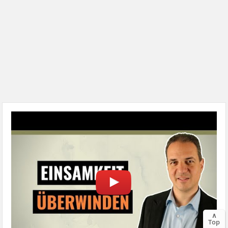
∧
Top