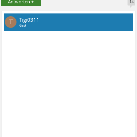
Antworten +
14
Tigi0311
T
Gast