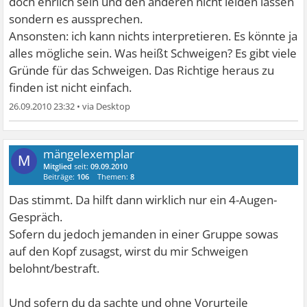
Aus A folgt B funktioniert nur im Verstandesdenken.
doch ehrlich sein und den anderen nicht leiden lassen
Wenn Dein Herz aus Stein sein sollte, dann hast Du eben
sondern es aussprechen.
nur den Verstand, der das Schweigen nicht deuten kann.
Ansonsten: ich kann nichts interpretieren. Es könnte ja
alles mögliche sein. Was heißt Schweigen? Es gibt viele
Gründe für das Schweigen. Das Richtige heraus zu
finden ist nicht einfach.
26.09.2010 23:32
•
mängelexemplar
M
Mitglied
seit:
09.09.2010
Beiträge:
106
Themen:
8
Das stimmt. Da hilft dann wirklich nur ein 4-Augen-
Gespräch.
Sofern du jedoch jemanden in einer Gruppe sowas
auf den Kopf zusagst, wirst du mir Schweigen
belohnt/bestraft.
Und sofern du da sachte und ohne Vorurteile