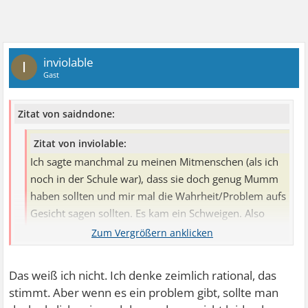
inviolable
I
Gast
Zitat von saidndone:
Zitat von inviolable:
Ich sagte manchmal zu meinen Mitmenschen (als ich
noch in der Schule war), dass sie doch genug Mumm
haben sollten und mir mal die Wahrheit/Problem aufs
Gesicht sagen sollten. Es kam ein Schweigen. Also
denke ich, dass mit mir alles stimmt oder dass sie
einfach nur feige sind/waren.
Hast Du auch nicht rationale Gedanken?
Das weiß ich nicht. Ich denke zeimlich rational, das
stimmt. Aber wenn es ein problem gibt, sollte man