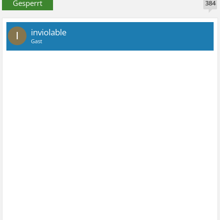
Gesperrt
384
inviolable
I
Gast