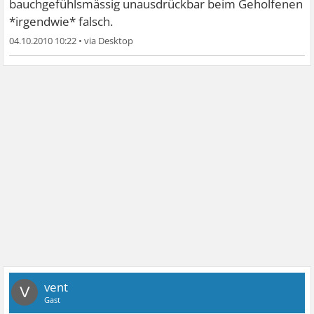
bauchgefühlsmässig unausdrückbar beim Geholfenen
*irgendwie* falsch.
04.10.2010 10:22
•
vent
V
Gast