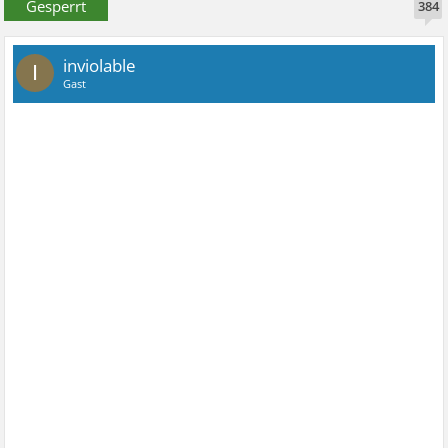
Gesperrt
384
inviolable
I
Gast