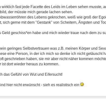
 wirklich fast jede Facette des Leids im Leben sehen musste, auß
ltbild, der müsste mich gerade lachen sehen.
e Abwasserröhren des Lebens gekrochen, weiß wie groß der Ego
t, sich gerne mit dem "Gestank" von Scheitern, Ängsten und T
 das Geld geschiss*en habe und mich wieder traue nach dem zu 
ein geringes Selbstvertrauen was z.B. meinen Körper und Sexua
se eine Person, in der ich mich so denke ich nicht getäuscht ha
 oft geschrieben haben, sie mir aber nicht näher kommen möchte
r ist dort wieder heraus zu kommen.
 das Gefühl von Wut und Eifersucht!
 hier nicht erwünscht - sieh es realistisch ein