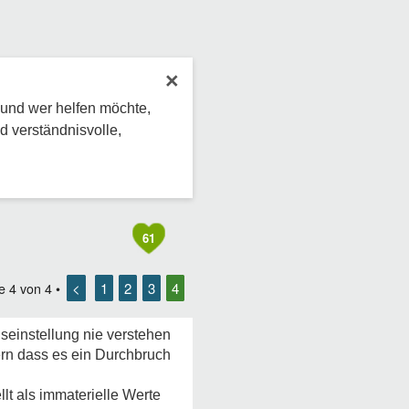
×
 und wer helfen möchte,
d verständnisvolle,
61
<
1
2
3
4
te
4
von
4
•
seinstellung nie verstehen
ern dass es ein Durchbruch
llt als immaterielle Werte