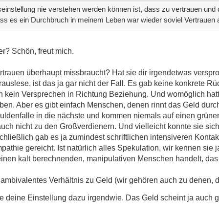
instellung nie verstehen werden können ist, dass zu vertrauen und 
ass es ein Durchbruch in meinem Leben war wieder soviel Vertrauen
r? Schön, freut mich.
Vertrauen überhaupt missbraucht? Hat sie dir irgendetwas versp
rauslese, ist das ja gar nicht der Fall. Es gab keine konkrete 
uch kein Versprechen in Richtung Beziehung. Und womöglich hatt
ben. Aber es gibt einfach Menschen, denen rinnt das Geld durch 
huldenfalle in die nächste und kommen niemals auf einen grün
uch nicht zu den Großverdienern. Und vielleicht konnte sie sic
chließlich gab es ja zumindest schriftlichen intensiveren Konta
athie gereicht. Ist natürlich alles Spekulation, wir kennen sie 
 einen kalt berechnenden, manipulativen Menschen handelt, das 
 ambivalentes Verhältnis zu Geld (wir gehören auch zu denen, d
he deine Einstellung dazu irgendwie. Das Geld scheint ja auch 