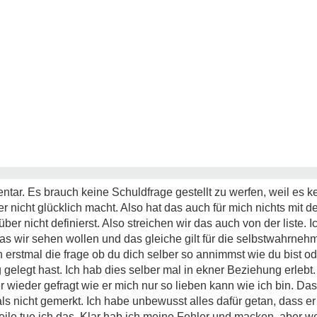
r. Es brauch keine Schuldfrage gestellt zu werfen, weil es kei
ber nicht glücklich macht. Also hat das auch für mich nichts mit de
er nicht definierst. Also streichen wir das auch von der liste. 
 wir sehen wollen und das gleiche gilt für die selbstwahrneh
ch erstmal die frage ob du dich selber so annimmst wie du bist o
 gelegt hast. Ich hab dies selber mal in ekner Beziehung erlebt.
wieder gefragt wie er mich nur so lieben kann wie ich bin. Das
 nicht gemerkt. Ich habe unbewusst alles dafür getan, dass er 
weile tue ich das. Klar hab ich meine Fehler und macken, aber we