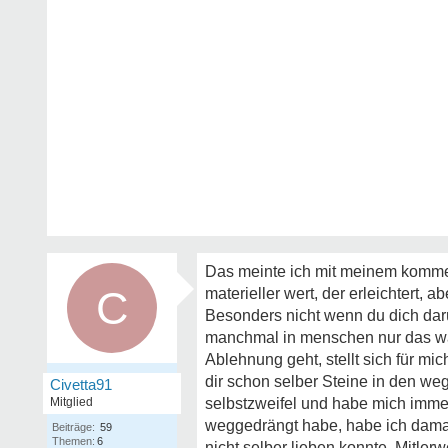
Das meinte ich mit meinem kommenta
C
materieller wert, der erleichtert, a
Besonders nicht wenn du dich darüb
manchmal in menschen nur das was
Ablehnung geht, stellt sich für mi
dir schon selber Steine in den weg
Civetta91
Mitglied
selbstzweifel und habe mich immer 
weggedrängt habe, habe ich damals
Beiträge:
59
Themen:
6
nicht selber lieben konnte. Mitler