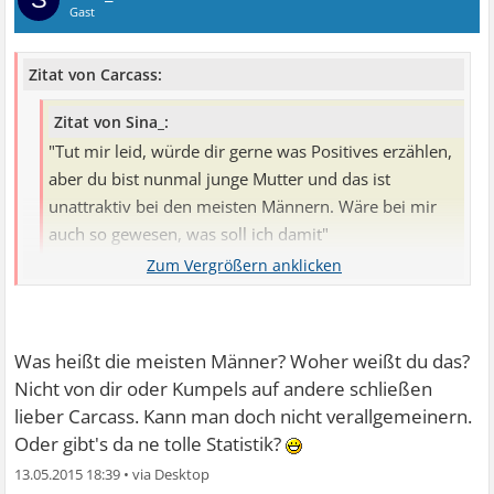
Gast
Zitat von Carcass:
Zitat von Sina_:
"Tut mir leid, würde dir gerne was Positives erzählen,
aber du bist nunmal junge Mutter und das ist
unattraktiv bei den meisten Männern. Wäre bei mir
auch so gewesen, was soll ich damit"
Carcass es geht um diesen Satz. Was gibt's da nicht zu
verstehen?!
Was heißt die meisten Männer? Woher weißt du das?
Nicht von dir oder Kumpels auf andere schließen
Achso
Sorry Sina.... Nun, es ist aber ehrlicherweise so ,
lieber Carcass. Kann man doch nicht verallgemeinern.
dass die meisten Männer keine Frauen mit Kindern
Oder gibt's da ne tolle Statistik?
wollen und das ist bei mir genauso gewesen auch wenn
13.05.2015 18:39
•
ich auch Freundinnen mit Kind hatte. Aber eben nicht