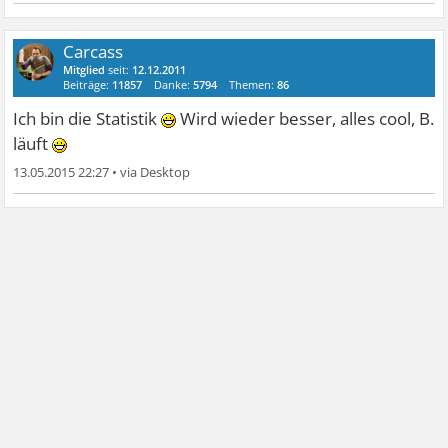
lange, ist ja nicht wertend gemeint. Es gibt Männer die
suchen GENAU DAS, nämlich dass sie Stiefpapa spielen
Carcass
Mitglied
seit:
12.12.2011
können
Sorry hatte einen schei. Morgen. siehe "was
Beiträge:
11857
Danke:
5794
Themen:
86
denkst du"....
Ich bin die Statistik
Wird wieder besser, alles cool, B.
läuft
13.05.2015 22:27
•