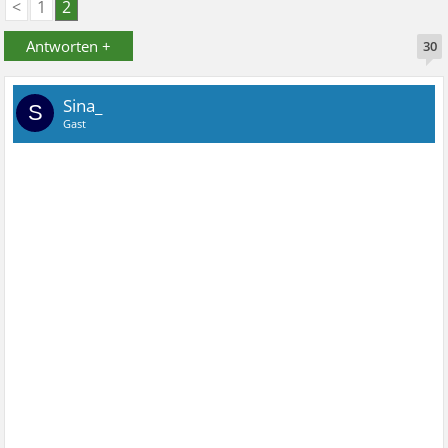
<
1
2
Antworten +
30
Sina_
S
Gast