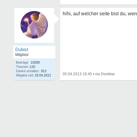
hihi, auf welcher seite bist du, we
Dubist
Mitglied
Beiträge:
19280
Themen:
120
Danke erhalten:
912
05.04.2013 18:45
•
Mitglied seit:
19.04.2012