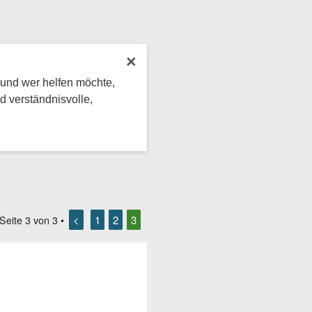
×
 und wer helfen möchte,
d verständnisvolle,
<
1
2
3
 Seite
3
von
3
•