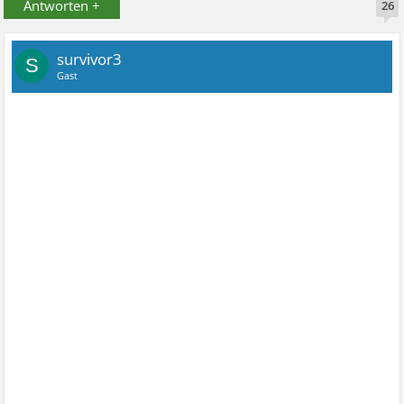
Antworten +
26
survivor3
S
Gast