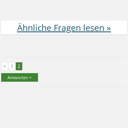
<
1
2
Antworten +