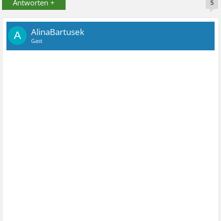
Antworten +
5
AlinaBartusek
A
Gast