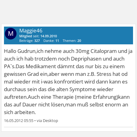
Maggie46
M
Mitglied
seit:
14.09.2010
Beiträge:
327
Danke:
11
Themen:
20
Hallo Gudrun,ich nehme auch 30mg Citalopram und ja
auch ich hab trotzdem noch Depriphasen und auch
PA`s.Das Medikament dämmt das nur bis zu einem
gewissen Grad ein,aber wenn man z.B. Stress hat od
mal wieder mit i-was konfrontiert wird dann kann es
durchaus sein das die alten Symptome wieder
auftreten.Auch eine Therapie (meine Erfahrung)kann
das auf Dauer nicht lösen,man muß selbst enorm an
sich arbeiten.
16.05.2012 05:55
•