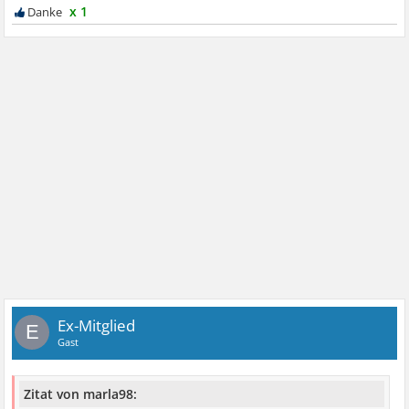
x 1
Ex-Mitglied
E
Gast
Zitat von marla98: