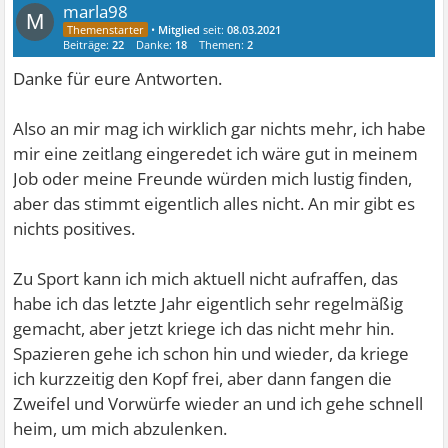
marla98
M
•
Mitglied
seit:
08.03.2021
Beiträge:
22
Danke:
18
Themen:
2
Danke für eure Antworten.
Also an mir mag ich wirklich gar nichts mehr, ich habe
mir eine zeitlang eingeredet ich wäre gut in meinem
Job oder meine Freunde würden mich lustig finden,
aber das stimmt eigentlich alles nicht. An mir gibt es
nichts positives.
Zu Sport kann ich mich aktuell nicht aufraffen, das
habe ich das letzte Jahr eigentlich sehr regelmäßig
gemacht, aber jetzt kriege ich das nicht mehr hin.
Spazieren gehe ich schon hin und wieder, da kriege
ich kurzzeitig den Kopf frei, aber dann fangen die
Zweifel und Vorwürfe wieder an und ich gehe schnell
heim, um mich abzulenken.