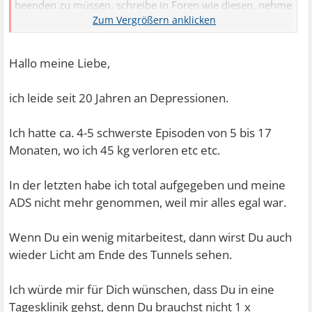
beenden zu müssen, schreibe in Foren wie diesen, nehme
Kontakt zu alten Freunden auf, rede mir ein dass ich
diesem und jenen fehlen werde, aber ich merke immer
mehr wie dieses Herauszögern und mich selbst anlügen
Hallo meine Liebe,
genauso wehtut.
ich leide seit 20 Jahren an Depressionen.
Ich hatte ca. 4-5 schwerste Episoden von 5 bis 17
Monaten, wo ich 45 kg verloren etc etc.
In der letzten habe ich total aufgegeben und meine
ADS nicht mehr genommen, weil mir alles egal war.
Wenn Du ein wenig mitarbeitest, dann wirst Du auch
wieder Licht am Ende des Tunnels sehen.
Ich würde mir für Dich wünschen, dass Du in eine
Tagesklinik gehst, denn Du brauchst nicht 1 x