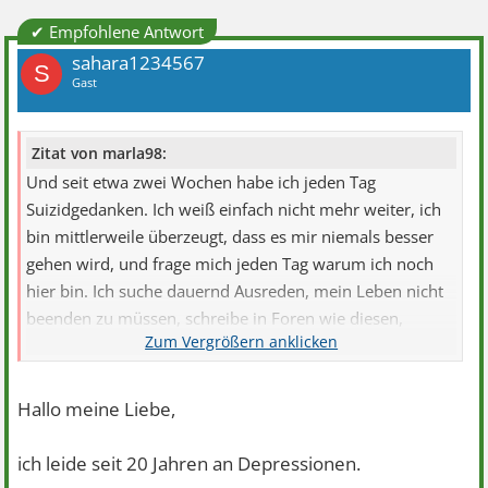
✔ Empfohlene Antwort
sahara1234567
S
Gast
Zitat von marla98:
Und seit etwa zwei Wochen habe ich jeden Tag
Suizidgedanken. Ich weiß einfach nicht mehr weiter, ich
bin mittlerweile überzeugt, dass es mir niemals besser
gehen wird, und frage mich jeden Tag warum ich noch
hier bin. Ich suche dauernd Ausreden, mein Leben nicht
beenden zu müssen, schreibe in Foren wie diesen,
nehme Kontakt zu alten Freunden auf, rede mir ein dass
ich diesem und jenen fehlen werde, aber ich merke
immer mehr wie dieses Herauszögern und mich selbst
Hallo meine Liebe,
anlügen genauso wehtut.
ich leide seit 20 Jahren an Depressionen.