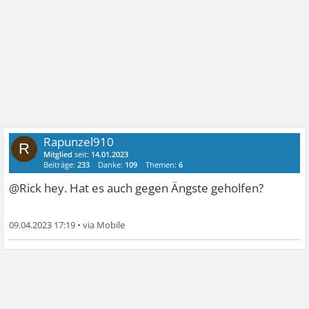
Rapunzel910
R
Mitglied
seit:
14.01.2023
Beiträge:
233
Danke:
109
Themen:
6
@Rick hey. Hat es auch gegen Ängste geholfen?
09.04.2023 17:19
•