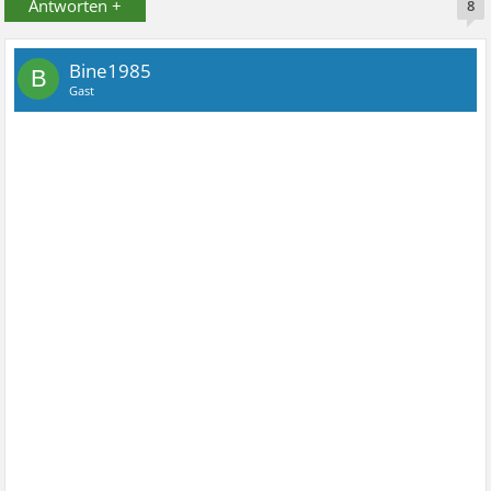
Antworten +
8
Bine1985
B
Gast