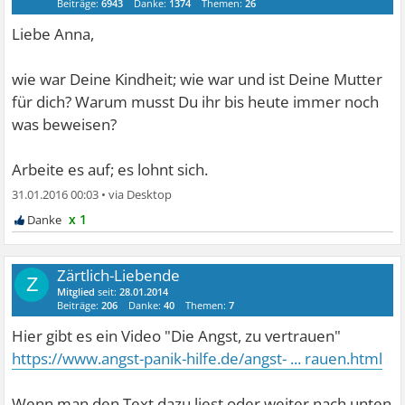
Beiträge:
6943
Danke:
1374
Themen:
26
Liebe Anna,
wie war Deine Kindheit; wie war und ist Deine Mutter
für dich? Warum musst Du ihr bis heute immer noch
was beweisen?
Arbeite es auf; es lohnt sich.
31.01.2016 00:03
•
x 1
Zärtlich-Liebende
Z
Mitglied
seit:
28.01.2014
Beiträge:
206
Danke:
40
Themen:
7
Hier gibt es ein Video "Die Angst, zu vertrauen"
https://www.angst-panik-hilfe.de/angst- ... rauen.html
Wenn man den Text dazu liest oder weiter nach unten