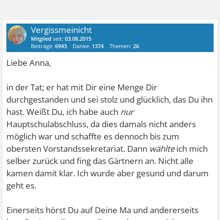
Vergissmeinicht
Mitglied
seit:
03.08.2015
Beiträge:
6943
Danke:
1374
Themen:
26
Liebe Anna,
in der Tat; er hat mit Dir eine Menge Dir
durchgestanden und sei stolz und glücklich, das Du ihn
hast. Weißt Du, ich habe auch
nur
Hauptschulabschluss, da dies damals nicht anders
möglich war und schaffte es dennoch bis zum
obersten Vorstandssekretariat. Dann
wählte
ich mich
selber zurück und fing das Gärtnern an. Nicht alle
kamen damit klar. Ich wurde aber gesund und darum
geht es.
Einerseits hörst Du auf Deine Ma und andererseits