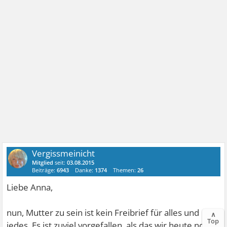
Vergissmeinicht
Mitglied
seit:
03.08.2015
Beiträge:
6943
Danke:
1374
Themen:
26
Liebe Anna,
nun, Mutter zu sein ist kein Freibrief für alles und
∧
Top
jedes. Es ist zuviel vorgefallen, als das wir heute noch