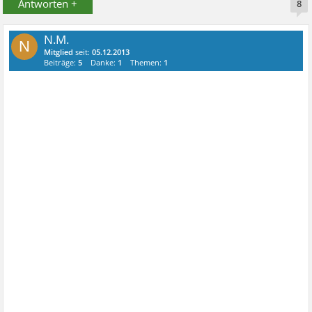
Antworten +
8
N.M.
N
Mitglied
seit:
05.12.2013
Beiträge:
5
Danke:
1
Themen:
1