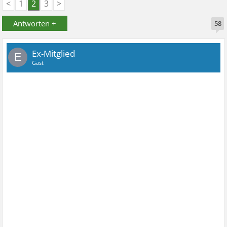
<
1
2
3
>
Antworten +
58
Ex-Mitglied
E
Gast