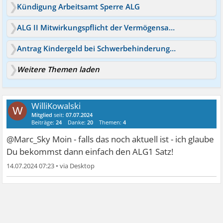
Kündigung Arbeitsamt Sperre ALG
ALG II Mitwirkungspflicht der Vermögensaufstellung
Antrag Kindergeld bei Schwerbehinderung Anrechnung ALG?
Weitere Themen laden
WilliKowalski
W
Mitglied
seit:
07.07.2024
Beiträge:
24
Danke:
20
Themen:
4
@Marc_Sky Moin - falls das noch aktuell ist - ich glaube
Du bekommst dann einfach den ALG1 Satz!
14.07.2024 07:23
•