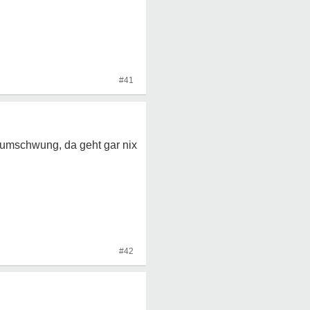
#41
rumschwung, da geht gar nix
#42