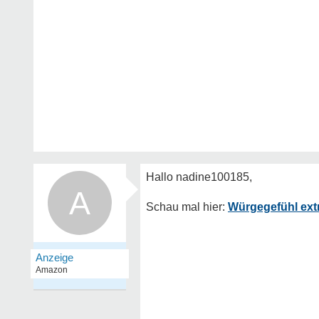
A
Würgegefühl ex