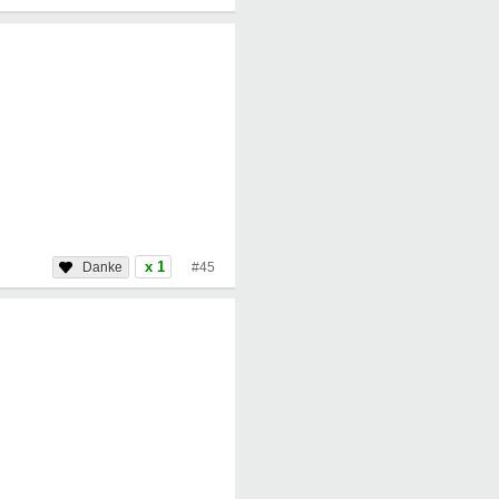
x 1
#45