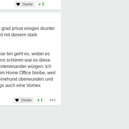
x 3
grad privat einiges drunter
d mit diesem stark
se bin geht es, wobei es
rs schlimm war es diese
ntereinander würgen. Ich
 im Home Office bleibe, weil
hweinehund überwunden und
ings auch eine Vomex
x 1
#43