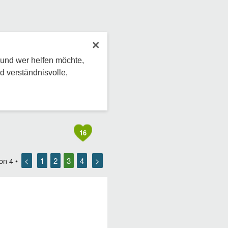
×
 und wer helfen möchte,
d verständnisvolle,
16
<
1
2
3
4
>
on
4
•