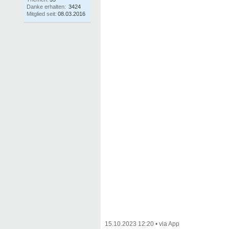
Danke erhalten:
3424
Mitglied seit:
08.03.2016
15.10.2023 12:20
•