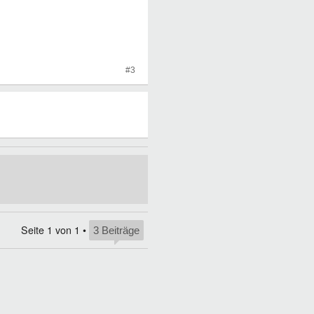
#3
Seite
1
von
1
•
3 Beiträge