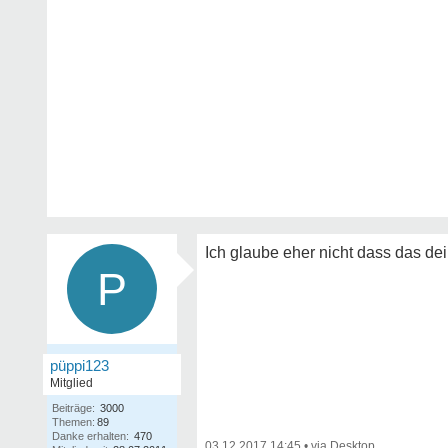
Ich glaube eher nicht dass das de
P
püppi123
Mitglied
Beiträge:
3000
Themen:
89
Danke erhalten:
470
03.12.2017 14:45
•