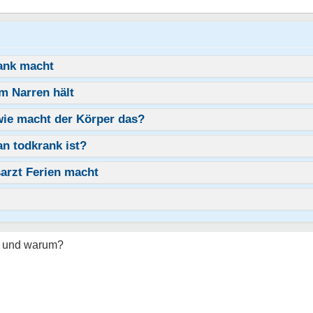
rank macht
m Narren hält
wie macht der Körper das?
n todkrank ist?
arzt Ferien macht
g und warum?