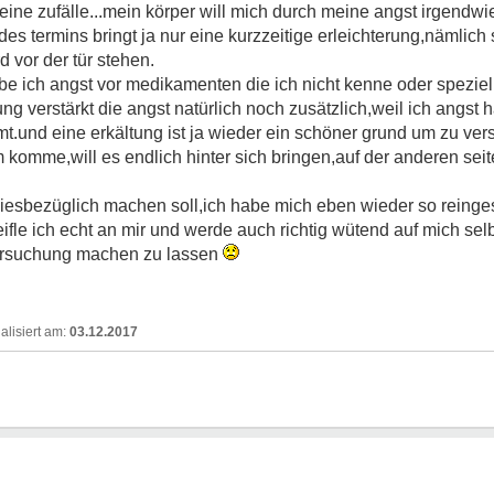
ine zufälle...mein körper will mich durch meine angst irgendwi
es termins bringt ja nur eine kurzzeitige erleichterung,nämlich
rd vor der tür stehen.
be ich angst vor medikamenten die ich nicht kenne oder speziel
ng verstärkt die angst natürlich noch zusätzlich,weil ich angst
.und eine erkältung ist ja wieder ein schöner grund um zu ver
m komme,will es endlich hinter sich bringen,auf der anderen seit
diesbezüglich machen soll,ich habe mich eben wieder so reinges
fle ich echt an mir und werde auch richtig wütend auf mich selbs
ersuchung machen zu lassen
03.12.2017