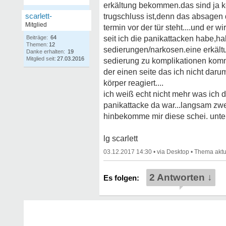
erkältung bekommen.das sind ja ke
scarlett-
trugschluss ist,denn das absagen d
Mitglied
termin vor der tür steht....und er wi
Beiträge:
64
seit ich die panikattacken habe,ha
Themen:
12
sedierungen/narkosen.eine erkältu
Danke erhalten:
19
Mitglied seit:
27.03.2016
sedierung zu komplikationen kommt
der einen seite das ich nicht daru
körper reagiert....
ich weiß echt nicht mehr was ich 
panikattacke da war...langsam zwei
hinbekomme mir diese schei. unt
lg scarlett
03.12.2017 14:30
•
•
2 Antworten ↓