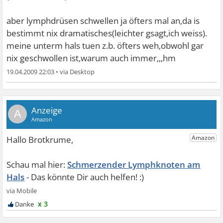
aber lymphdrüsen schwellen ja öfters mal an,da is
bestimmt nix dramatisches(leichter gsagt,ich weiss).
meine unterm hals tuen z.b. öfters weh,obwohl gar
nix geschwollen ist,warum auch immer,,,hm
19.04.2009 22:03
•
A
Schmerzender Lymphknoten am
Hals
x 3