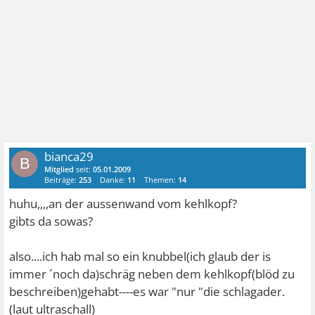
bianca29
B
Mitglied
seit:
05.01.2009
Beiträge:
253
Danke:
11
Themen:
14
huhu,,,,an der aussenwand vom kehlkopf?
gibts da sowas?
also....ich hab mal so ein knubbel(ich glaub der is
immer ´noch da)schräg neben dem kehlkopf(blöd zu
beschreiben)gehabt----es war "nur "die schlagader.
(laut ultraschall)