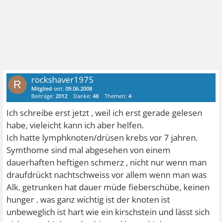
rockshaver1975
R
Mitglied
seit:
09.06.2008
Beiträge:
2012
Danke:
48
Themen:
4
Ich schreibe erst jetzt , weil ich erst gerade gelesen
habe, vieleicht kann ich aber helfen.
Ich hatte lymphknoten/drüsen krebs vor 7 jahren.
Symthome sind mal abgesehen von einem
dauerhaften heftigen schmerz , nicht nur wenn man
draufdrückt nachtschweiss vor allem wenn man was
Alk. getrunken hat dauer müde fieberschübe, keinen
hunger . was ganz wichtig ist der knoten ist
unbeweglich ist hart wie ein kirschstein und lässt sich