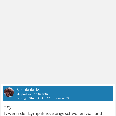
Schokokeks
Mitglied
seit:
10.08.2007
Beiträge:
344
Danke:
17
Themen:
33
Hey..
1. wenn der Lymphknote angeschwollen war und