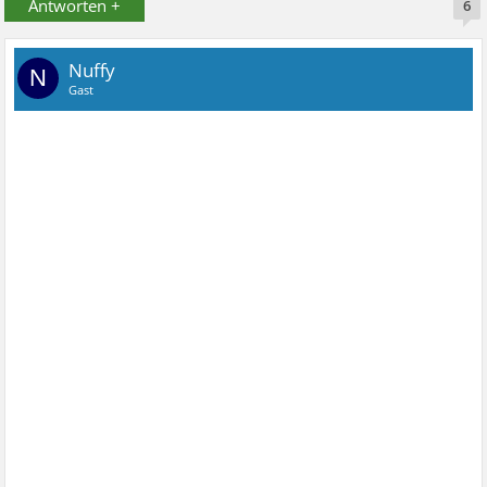
Antworten +
6
Nuffy
N
Gast