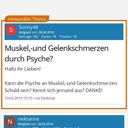
Verwandtes Thema
Sonny48
S
Mitglied
seit:
28.04.2016
Beiträge:
152
Danke:
73
Themen:
15
Muskel,-und Gelenkschmerzen
durch Psyche?
Hallo ihr Lieben!
Kann die Psyche an Muskel,-und Gelenkschmerzen
Schuld sein? Kennt sich jemand aus? DANKE!
19.03.2019 15:10
•
nektarine
N
Mitglied
seit:
24.05.2016