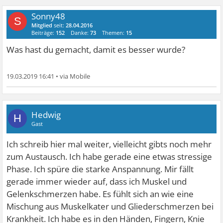
Sonny48
S
Mitglied
seit:
28.04.2016
Beiträge:
152
Danke:
73
Themen:
15
Was hast du gemacht, damit es besser wurde?
19.03.2019 16:41
•
Hedwig
H
Gast
Ich schreib hier mal weiter, vielleicht gibts noch mehr
zum Austausch. Ich habe gerade eine etwas stressige
Phase. Ich spüre die starke Anspannung. Mir fällt
gerade immer wieder auf, dass ich Muskel und
Gelenkschmerzen habe. Es fühlt sich an wie eine
Mischung aus Muskelkater und Gliederschmerzen bei
Krankheit. Ich habe es in den Händen, Fingern, Knie