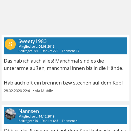
Sweety1983
S
Mitglied
seit:
06.08.2016
Beiträge:
971
Danke:
222
Themen:
17
Das hab ich auch alles! Manchmal sind es die
unterarme außen, manchmal innen bis in die Hände.
Hab auch oft ein brennen bzw stechen auf dem Kopf
28.02.2020 22:41
•
Nannsen
Mitglied
seit:
14.12.2019
Beiträge:
470
Danke:
645
Themen:
4
Ohh ja, das Stechen im / auf dem Kopf habe ich seit ca