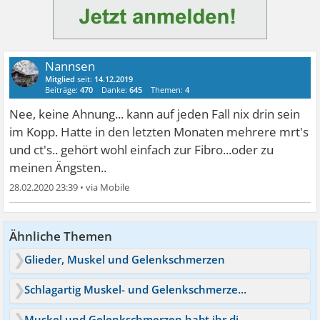
Nannsen
Mitglied
seit:
14.12.2019
Beiträge:
470
Danke:
645
Themen:
4
Nee, keine Ahnung... kann auf jeden Fall nix drin sein
im Kopp. Hatte in den letzten Monaten mehrere mrt's
und ct's.. gehört wohl einfach zur Fibro...oder zu
meinen Ängsten..
28.02.2020 23:39
•
Ähnliche Themen
Glieder, Muskel und Gelenkschmerzen
Schlagartig Muskel- und Gelenkschmerzen, Grippegefühl
Muskel und Gelenkschmerzen habt ihr die gleichen Erfahr