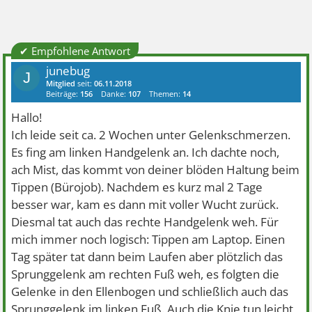
✔ Empfohlene Antwort
junebug
J
Mitglied
seit:
06.11.2018
Beiträge:
156
Danke:
107
Themen:
14
Hallo!
Ich leide seit ca. 2 Wochen unter Gelenkschmerzen.
Es fing am linken Handgelenk an. Ich dachte noch,
ach Mist, das kommt von deiner blöden Haltung beim
Tippen (Bürojob). Nachdem es kurz mal 2 Tage
besser war, kam es dann mit voller Wucht zurück.
Diesmal tat auch das rechte Handgelenk weh. Für
mich immer noch logisch: Tippen am Laptop. Einen
Tag später tat dann beim Laufen aber plötzlich das
Sprunggelenk am rechten Fuß weh, es folgten die
Gelenke in den Ellenbogen und schließlich auch das
Sprunggelenk im linken Fuß. Auch die Knie tun leicht