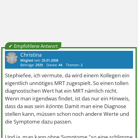
✔ Empfohlene Antwort
Christina
Mitglied
seit:
25.01.2008
Beiträge:
2929
Danke:
44
Themen:
2
Stephiefee, ich vermute, da wird einem Kollegen ein
eigentlich unnötiges MRT zugespielt. So einen tollen
diagnostischen Wert hat ein MRT nämlich nicht.
Wenn man irgendwas findet, ist das nur ein Hinweis,
dass da was sein
könnte
. Damit man eine Diagnose
stellen kann, müssen schon noch andere Werte und
die Symptome dazu passen.
Und ja, man kann ohne Symptome "so eine schlimme