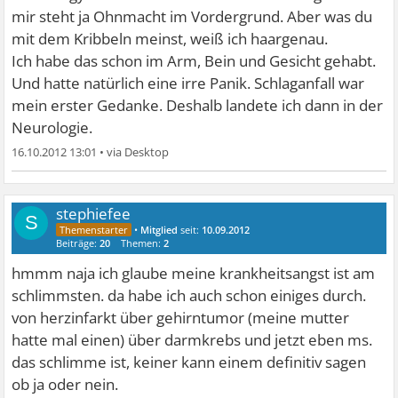
mir steht ja Ohnmacht im Vordergrund. Aber was du
mit dem Kribbeln meinst, weiß ich haargenau.
Ich habe das schon im Arm, Bein und Gesicht gehabt.
Und hatte natürlich eine irre Panik. Schlaganfall war
mein erster Gedanke. Deshalb landete ich dann in der
Neurologie.
16.10.2012 13:01
•
stephiefee
S
•
Mitglied
seit:
10.09.2012
Beiträge:
20
Themen:
2
hmmm naja ich glaube meine krankheitsangst ist am
schlimmsten. da habe ich auch schon einiges durch.
von herzinfarkt über gehirntumor (meine mutter
hatte mal einen) über darmkrebs und jetzt eben ms.
das schlimme ist, keiner kann einem definitiv sagen
ob ja oder nein.