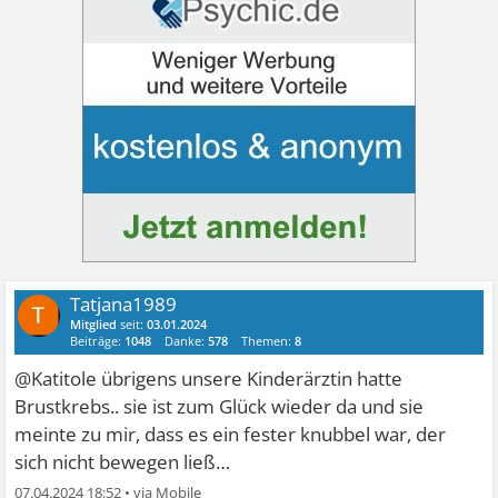
Tatjana1989
Mitglied
seit:
03.01.2024
Beiträge:
1048
Danke:
578
Themen:
8
@Katitole übrigens unsere Kinderärztin hatte
Brustkrebs.. sie ist zum Glück wieder da und sie
meinte zu mir, dass es ein fester knubbel war, der
sich nicht bewegen ließ…
07.04.2024 18:52
•