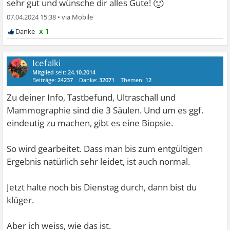
🙂
sehr gut und wünsche dir alles Gute!
07.04.2024 15:38
•
x 1
Icefalki
Mitglied
seit:
24.10.2014
Beiträge:
24237
Danke:
32071
Themen:
12
Zu deiner Info, Tastbefund, Ultraschall und
Mammographie sind die 3 Säulen. Und um es ggf.
eindeutig zu machen, gibt es eine Biopsie.
So wird gearbeitet. Dass man bis zum entgültigen
Ergebnis natürlich sehr leidet, ist auch normal.
Jetzt halte noch bis Dienstag durch, dann bist du
klüger.
Aber ich weiss, wie das ist.