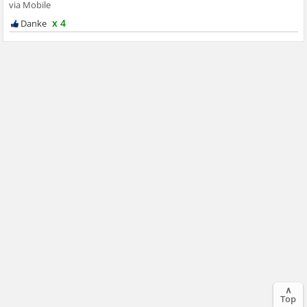
x 4
∧
Top