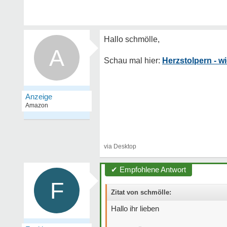
A
Herzstolpern - w
✔ Empfohlene Antwort
F
Zitat von schmölle:
Hallo ihr lieben