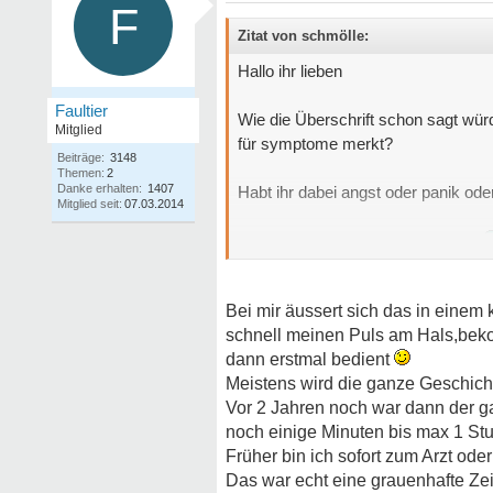
F
Zitat von schmölle:
Hallo ihr lieben
Faultier
Wie die Überschrift schon sagt würd
Mitglied
für symptome merkt?
Beiträge:
3148
Themen:
2
Danke erhalten:
1407
Habt ihr dabei angst oder panik oder
Mitglied seit:
07.03.2014
Ich freue mich auf eure Antworten
Bei mir äussert sich das in einem
schnell meinen Puls am Hals,beko
dann erstmal bedient
Meistens wird die ganze Geschich
Vor 2 Jahren noch war dann der ga
noch einige Minuten bis max 1 St
Früher bin ich sofort zum Arzt od
Das war echt eine grauenhafte Ze