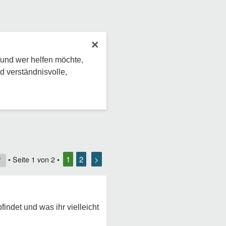
×
 und wer helfen möchte,
d verständnisvolle,
1
2
>
• Seite
1
von
2
•
7
indet und was ihr vielleicht