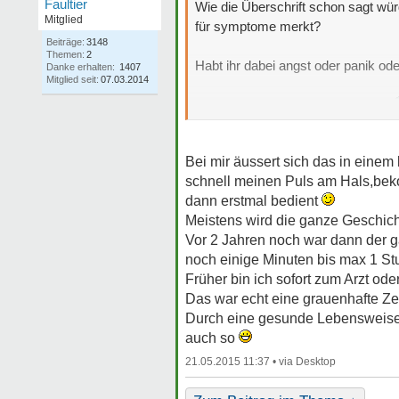
Faultier
Wie die Überschrift schon sagt wür
Mitglied
für symptome merkt?
Beiträge:
3148
Themen:
2
Habt ihr dabei angst oder panik oder
Danke erhalten:
1407
Mitglied seit:
07.03.2014
Ich freue mich auf eure Antworten
Bei mir äussert sich das in einem
schnell meinen Puls am Hals,beko
dann erstmal bedient
Meistens wird die ganze Geschich
Vor 2 Jahren noch war dann der ga
noch einige Minuten bis max 1 St
Früher bin ich sofort zum Arzt od
Das war echt eine grauenhafte Ze
Durch eine gesunde Lebensweise u
auch so
21.05.2015 11:37 •