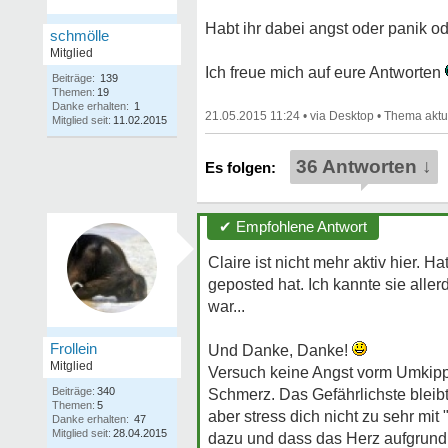
Habt ihr dabei angst oder panik ode
schmölle
Mitglied
Ich freue mich auf eure Antworten
Beiträge:
139
Themen:
19
Danke erhalten:
1
21.05.2015 11:24
•
•
Mitglied seit:
11.02.2015
36 Antworten ↓
✔ Empfohlene Antwort
Claire ist nicht mehr aktiv hier. 
geposted hat. Ich kannte sie allerd
war...
Frollein
Und Danke, Danke!
Mitglied
Versuch keine Angst vorm Umkippe
Beiträge:
340
Schmerz. Das Gefährlichste bleibt 
Themen:
5
aber stress dich nicht zu sehr mit 
Danke erhalten:
47
Mitglied seit:
28.04.2015
dazu und dass das Herz aufgrund v