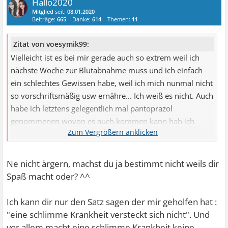
Hallo2020
Mitglied
seit:
08.01.2020
Beiträge:
665
Danke:
614
Themen:
11
Zitat von voesymik99:
Vielleicht ist es bei mir gerade auch so extrem weil ich
nächste Woche zur Blutabnahme muss und ich einfach
ein schlechtes Gewissen habe, weil ich mich nunmal nicht
so vorschriftsmäßig usw ernähre... Ich weiß es nicht. Auch
habe ich letztens gelegentlich mal pantoprazol
genommenen wovon es auch kommen kann hab ich
gelesen. Mich ärgert es auch das ich mir immer soviel
Gedanken darum mache wenn mal etwas anders ist.
Ne nicht ärgern, machst du ja bestimmt nicht weils dir
Spaß macht oder? ^^
Ich kann dir nur den Satz sagen der mir geholfen hat :
"eine schlimme Krankheit versteckt sich nicht". Und
vor allem macht eine schlimme Krankheit keine