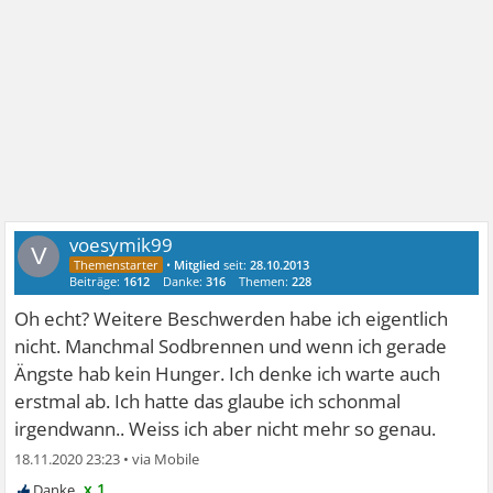
voesymik99
V
•
Mitglied
seit:
28.10.2013
Beiträge:
1612
Danke:
316
Themen:
228
Oh echt? Weitere Beschwerden habe ich eigentlich
nicht. Manchmal Sodbrennen und wenn ich gerade
Ängste hab kein Hunger. Ich denke ich warte auch
erstmal ab. Ich hatte das glaube ich schonmal
irgendwann.. Weiss ich aber nicht mehr so genau.
18.11.2020 23:23
•
x 1