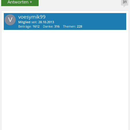
Antworten +
31
voesymik99
V
Mitglied
seit:
28.10.2013
Beiträge:
1612
Danke:
316
Themen:
228