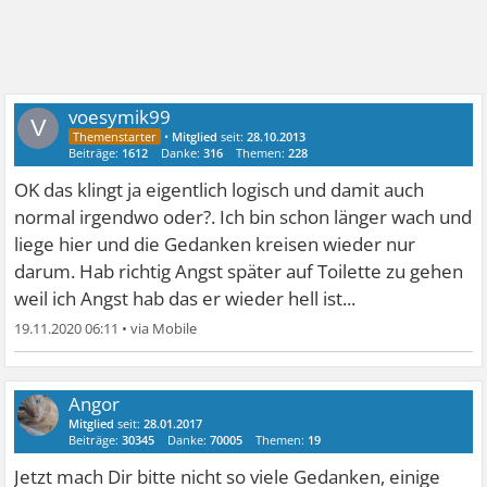
voesymik99
V
•
Mitglied
seit:
28.10.2013
Beiträge:
1612
Danke:
316
Themen:
228
OK das klingt ja eigentlich logisch und damit auch
normal irgendwo oder?. Ich bin schon länger wach und
liege hier und die Gedanken kreisen wieder nur
darum. Hab richtig Angst später auf Toilette zu gehen
weil ich Angst hab das er wieder hell ist...
19.11.2020 06:11
•
Angor
Mitglied
seit:
28.01.2017
Beiträge:
30345
Danke:
70005
Themen:
19
Jetzt mach Dir bitte nicht so viele Gedanken, einige