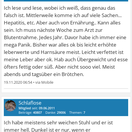
Ich lese und lese, wobei ich weiß, dass genau das
falsch ist. Mittlerweile komme ich auf viele Sachen...
Hepatitis, etc. Aber auch von Ernährung.. Kann alles
sein. Ich muss nächste Woche zum Arzt zur
Blutentnahme. Jedes Jahr. Davor habe ich immer eine
mega Panik. Bisher war alles ok bis leicht erhöhte
leberwerte und Harnsäure meist. Leicht verfettet ist
meine Leber aber ok. Hab auch Übergewicht und esse
öfters fettig oder süß. Aber nicht sooo viel. Meist
abends und tagsüber ein Brötchen.
19.11.2020 06:54
•
Schlaflose
Mitglied
seit:
09.06.2011
Beiträge:
40807
Danke:
29006
Themen:
7
Ich habe meistens sehr weichen Stuhl und er ist
immer hell. Dunkel ist er nur, wenn er