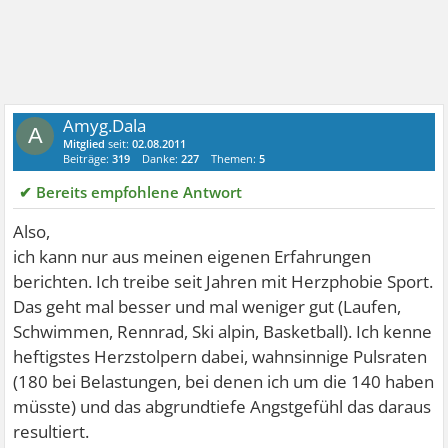
Amyg.Dala
A
Mitglied
seit:
02.08.2011
Beiträge:
319
Danke:
227
Themen:
5
✔ Bereits empfohlene Antwort
Also,
ich kann nur aus meinen eigenen Erfahrungen
berichten. Ich treibe seit Jahren mit Herzphobie Sport.
Das geht mal besser und mal weniger gut (Laufen,
Schwimmen, Rennrad, Ski alpin, Basketball). Ich kenne
heftigstes Herzstolpern dabei, wahnsinnige Pulsraten
(180 bei Belastungen, bei denen ich um die 140 haben
müsste) und das abgrundtiefe Angstgefühl das daraus
resultiert.