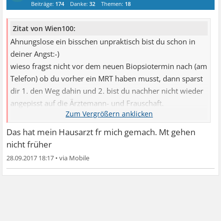
Beiträge:
174
Danke:
32
Themen:
18
Zitat von Wien100:
Ahnungslose ein bisschen unpraktisch bist du schon in
deiner Angst:-)
wieso fragst nicht vor dem neuen Biopsiotermin nach (am
Telefon) ob du vorher ein MRT haben musst, dann sparst
dir 1. den Weg dahin und 2. bist du nachher nicht wieder
angepisst auf die Ärztemann- und Frauschaft.
Was haben deine Telefonate wegen einem früheren MRT
Das hat mein Hausarzt fr mich gemach. Mt gehen
Termin ergeben? da muss doch ein früherer als in
nicht früher
mehreren Monaten zu bekommen sein....
28.09.2017 18:17
•