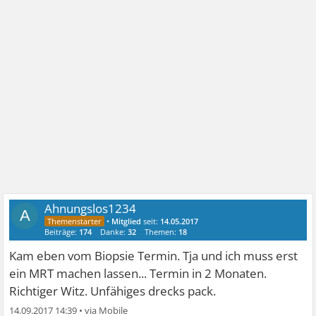
Ahnungslos1234
A
•
Mitglied
seit:
14.05.2017
Beiträge:
174
Danke:
32
Themen:
18
Kam eben vom Biopsie Termin. Tja und ich muss erst
ein MRT machen lassen... Termin in 2 Monaten.
Richtiger Witz. Unfähiges drecks pack.
14.09.2017 14:39
•