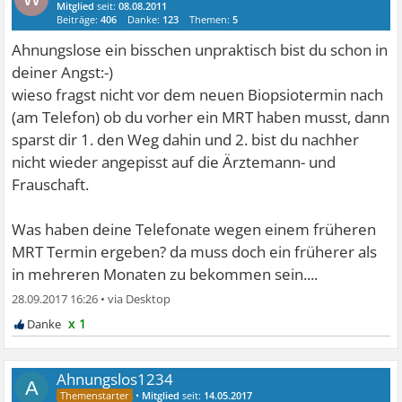
Mitglied
seit:
08.08.2011
Beiträge:
406
Danke:
123
Themen:
5
Ahnungslose ein bisschen unpraktisch bist du schon in
deiner Angst:-)
wieso fragst nicht vor dem neuen Biopsiotermin nach
(am Telefon) ob du vorher ein MRT haben musst, dann
sparst dir 1. den Weg dahin und 2. bist du nachher
nicht wieder angepisst auf die Ärztemann- und
Frauschaft.
Was haben deine Telefonate wegen einem früheren
MRT Termin ergeben? da muss doch ein früherer als
in mehreren Monaten zu bekommen sein....
28.09.2017 16:26
•
x 1
Ahnungslos1234
A
•
Mitglied
seit:
14.05.2017