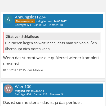
Ahnungslos1234
A
•
Mitglied
seit:
14.05.2017
Beiträge:
174
Danke:
32
Themen:
18
Zitat von Schlaflose:
Die Nieren liegen so weit innen, dass man sie von außen
überhaupt nich tasten kann.
Wenn das stimmt war die quälerrei wieder komplett
umsonst
01.10.2017 12:15
•
Wien100
W
Mitglied
seit:
08.08.2011
Beiträge:
406
Danke:
123
Themen:
5
Das ist sie meistens - das ist ja das perfide .