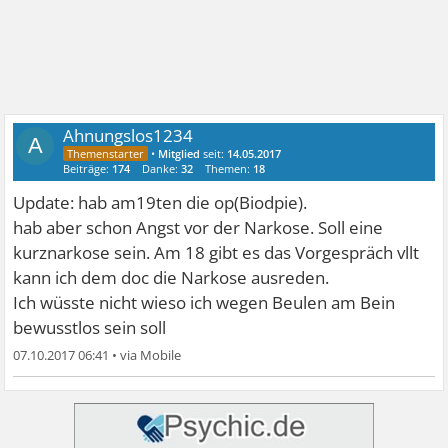
Ahnungslos1234
A
•
Mitglied
seit:
14.05.2017
Beiträge:
174
Danke:
32
Themen:
18
Update: hab am19ten die op(Biodpie).
hab aber schon Angst vor der Narkose. Soll eine
kurznarkose sein. Am 18 gibt es das Vorgespräch vllt
kann ich dem doc die Narkose ausreden.
Ich wüsste nicht wieso ich wegen Beulen am Bein
bewusstlos sein soll
07.10.2017 06:41
•