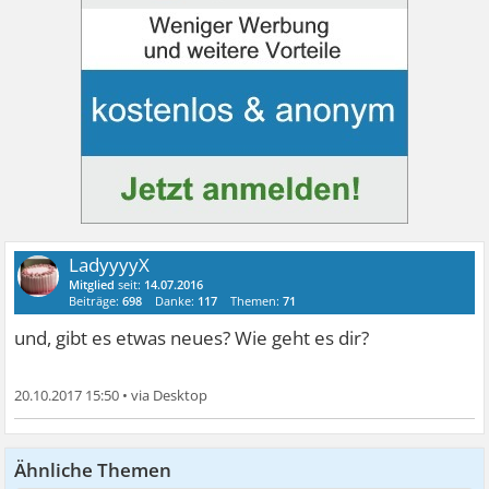
LadyyyyX
Mitglied
seit:
14.07.2016
Beiträge:
698
Danke:
117
Themen:
71
und, gibt es etwas neues? Wie geht es dir?
20.10.2017 15:50
•
Ähnliche Themen