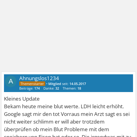
Ahnungslos1234
A
•
Mitglied
seit:
14.05.2017
Beiträge:
174
Danke:
32
Themen:
18
Kleines Update
Bekam heute meine blut werte. LDH leicht erhöht.
Google sagt mir den tot Vorraus mein Arzt sagt es sei
nicht weiter schlimm er will aber trotzdem
überprüfen ob mein Blut Probleme mit dem
speichern von Eisen hat oder so. Die irgendwas mit zu