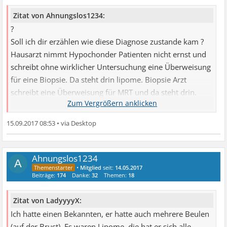
Zitat von Ahnungslos1234:
?
Soll ich dir erzählen wie diese Diagnose zustande kam ?
Hausarzt nimmt Hypochonder Patienten nicht ernst und
schreibt ohne wirklicher Untersuchung eine Überweisung
für eine Biopsie. Da steht drin lipome. Biopsie Arzt
schreibt eine Überweisung für MRT und da steht drin.
Verdacht auf lipome.
So wer weis hier nun was ich habe ? 2 Ärzte quatschen
15.09.2017 08:53
•
einem Dummkopf von Hausarzt nach. Aber beweisen
kann mir keiner was nun kann ich 2 Monate warten.
Keine Ahnung was ich machen Soll.
Ahnungslos1234
A
•
Mitglied
seit:
14.05.2017
Beiträge:
174
Danke:
32
Themen:
18
Ärzte:3
Untersuchungen:0
Zitat von LadyyyyX:
Ich hatte einen Bekannten, er hatte auch mehrere Beulen
(auf der Brust). Es waren Lipome, die hat er sich alle