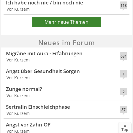
Ich habe noch nie / bin noch nie
118
Vor Kurzem
Mehr neue Themen
Neues im Forum
Migräne mit Aura - Erfahrungen
681
Vor Kurzem
Angst über Gesundheit Sorgen
1
Vor Kurzem
Zunge normal?
2
Vor Kurzem
Sertralin Einschleichphase
87
Vor Kurzem
Angst vor Zahn-OP
∧
22
Top
Vor Kurzem