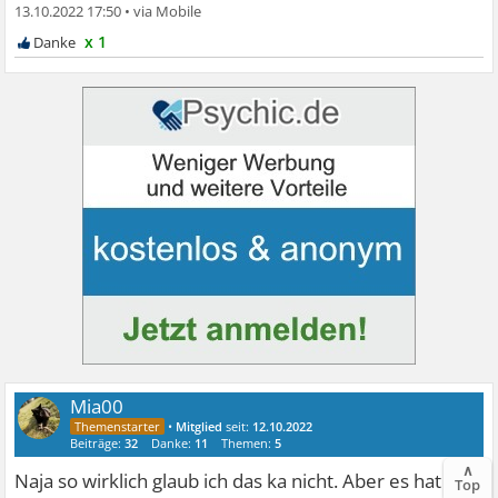
13.10.2022 17:50
•
x 1
Mia00
•
Mitglied
seit:
12.10.2022
Beiträge:
32
Danke:
11
Themen:
5
∧
Naja so wirklich glaub ich das ka nicht. Aber es hat mir
Top