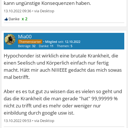
kann ungünstige Konsequenzen haben.
13.10.2022 09:36
•
x 2
Mia00
•
Mitglied
seit:
12.10.2022
Beiträge:
32
Danke:
11
Themen:
5
Hypochonder ist wirklich eine brutale Krankheit, die
einen Seelisch und Körperlich einfach nur fertig
macht. Hätt mir auch NIIIEEE gedacht das mich sowas
mal betrifft.
Aber es es tut gut zu wissen das es vielen so geht und
das die Krankheit die man gerade "hat" 99,99999 %
nicht zu trifft und es mehr oder weniger nur
einbildung durch google usw ist.
13.10.2022 09:53
•