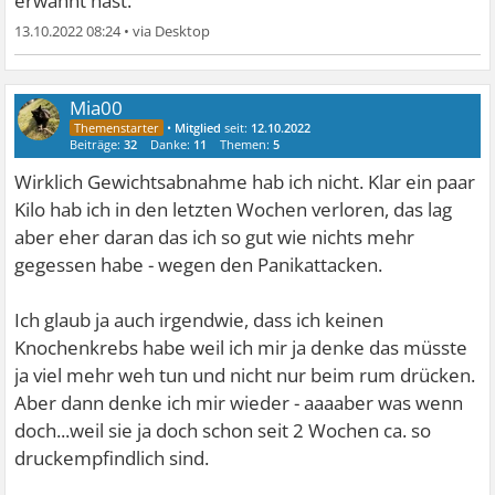
erwähnt hast.
13.10.2022 08:24
•
Mia00
•
Mitglied
seit:
12.10.2022
Beiträge:
32
Danke:
11
Themen:
5
Wirklich Gewichtsabnahme hab ich nicht. Klar ein paar
Kilo hab ich in den letzten Wochen verloren, das lag
aber eher daran das ich so gut wie nichts mehr
gegessen habe - wegen den Panikattacken.
Ich glaub ja auch irgendwie, dass ich keinen
Knochenkrebs habe weil ich mir ja denke das müsste
ja viel mehr weh tun und nicht nur beim rum drücken.
Aber dann denke ich mir wieder - aaaaber was wenn
doch...weil sie ja doch schon seit 2 Wochen ca. so
druckempfindlich sind.