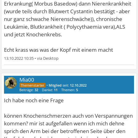
Erkrankung( Morbus Basedow) dann Nierenkrankheit
(wurde teils durch Blutwert Cystantin bestätigt - aber
nur ganz schwache Nierenschwäche)), chronische
Leukämie, Blutkrankheit ( Polycythaemia vera),ALS
und jetzt Knochenkrebs.
Echt krass was was der Kopf mit einem macht
13.10.2022 10:35
•
Mia00
•
Mitglied
seit:
12.10.2022
Beiträge:
32
Danke:
11
Themen:
5
Ich habe noch eine Frage
können Knochenschmerzen auch von Verspannungen
kommen? mir ist aufgefallen wenn ich mich dehne
sprich den Arm bei der betroffenen Seite über den