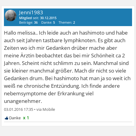
Jenni1983
Mitglied
seit:
30.12.2015
Beiträge:
36
Danke:
5
Themen:
2
Hallo melissa.. Ich leide auch an hashimoto und habe
auch seit Jahren tastbare lymphknoten. Es gibt auch
Zeiten wo ich mir Gedanken drüber mache aber
meine Ärztin beobachtet das bei mir Schönheit ca 2
Jahren. Scheint nicht schlimm zu sein. Manchmal sind
sie kleiner manchmal größer. Mach dir nicht so viele
Gedanken drum. Bei hashimoto hat man ja so weit ich
weiß ne chronische Entzündung. Ich finde andere
nebemsymptome der Erkrankung viel
unangenehmer.
03.01.2016 17:35
•
x 1