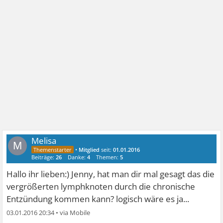
Melisa
M
•
Mitglied
seit:
01.01.2016
Beiträge:
26
Danke:
4
Themen:
5
Hallo ihr lieben:) Jenny, hat man dir mal gesagt das die
vergrößerten lymphknoten durch die chronische
Entzündung kommen kann? logisch wäre es ja...
03.01.2016 20:34
•