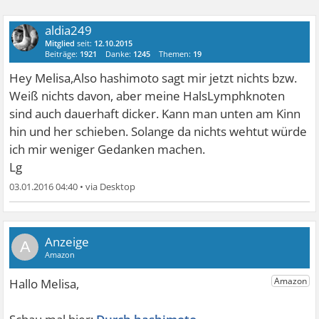
aldia249
Mitglied
seit:
12.10.2015
Beiträge:
1921
Danke:
1245
Themen:
19
Hey Melisa,Also hashimoto sagt mir jetzt nichts bzw.
Weiß nichts davon, aber meine HalsLymphknoten
sind auch dauerhaft dicker. Kann man unten am Kinn
hin und her schieben. Solange da nichts wehtut würde
ich mir weniger Gedanken machen.
Lg
03.01.2016 04:40
•
A