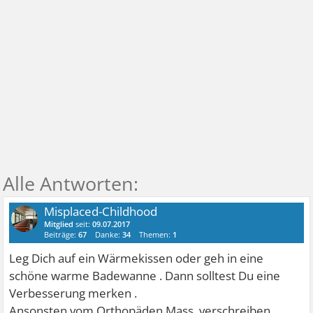
Misplaced-Childhood
Mitglied
seit:
09.07.2017
Beiträge:
67
Danke:
34
Themen:
1
Leg Dich auf ein Wärmekissen oder geh in eine
schöne warme Badewanne . Dann solltest Du eine
Verbesserung merken .
Ansonsten vom Orthopäden Mass. verschreiben