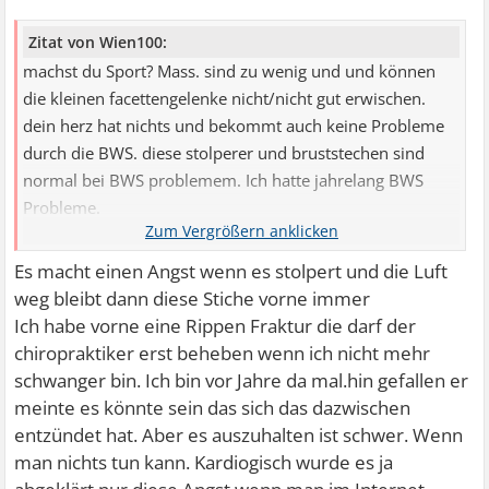
Zitat von Wien100:
machst du Sport? Mass. sind zu wenig und und können
die kleinen facettengelenke nicht/nicht gut erwischen.
dein herz hat nichts und bekommt auch keine Probleme
durch die BWS. diese stolperer und bruststechen sind
normal bei BWS problemem. Ich hatte jahrelang BWS
Probleme.
Du zählst nur passive Bewegungsformen auf, die helfen
Es macht einen Angst wenn es stolpert und die Luft
nur begrenzt und nur akut wenn überhaupt.
weg bleibt dann diese Stiche vorne immer
Ich habe vorne eine Rippen Fraktur die darf der
chiropraktiker erst beheben wenn ich nicht mehr
schwanger bin. Ich bin vor Jahre da mal.hin gefallen er
meinte es könnte sein das sich das dazwischen
entzündet hat. Aber es auszuhalten ist schwer. Wenn
man nichts tun kann. Kardiogisch wurde es ja