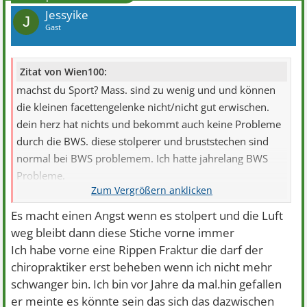
Jessyike
J
Gast
Zitat von Wien100:
machst du Sport? Mass. sind zu wenig und und können
die kleinen facettengelenke nicht/nicht gut erwischen.
dein herz hat nichts und bekommt auch keine Probleme
durch die BWS. diese stolperer und bruststechen sind
normal bei BWS problemem. Ich hatte jahrelang BWS
Probleme.
Du zählst nur passive Bewegungsformen auf, die helfen
Es macht einen Angst wenn es stolpert und die Luft
nur begrenzt und nur akut wenn überhaupt.
weg bleibt dann diese Stiche vorne immer
Ich habe vorne eine Rippen Fraktur die darf der
chiropraktiker erst beheben wenn ich nicht mehr
schwanger bin. Ich bin vor Jahre da mal.hin gefallen
er meinte es könnte sein das sich das dazwischen