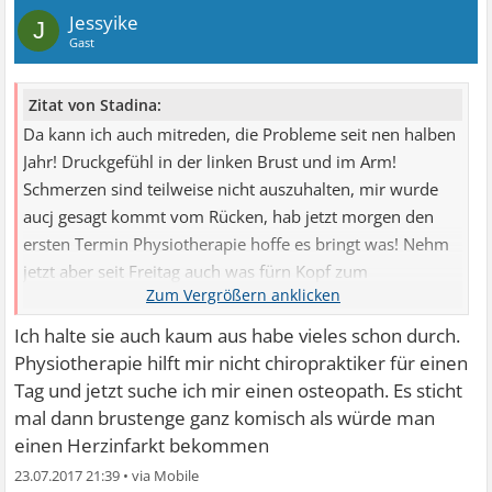
Jessyike
J
Gast
Zitat von Stadina:
Da kann ich auch mitreden, die Probleme seit nen halben
Jahr! Druckgefühl in der linken Brust und im Arm!
Schmerzen sind teilweise nicht auszuhalten, mir wurde
aucj gesagt kommt vom Rücken, hab jetzt morgen den
ersten Termin Physiotherapie hoffe es bringt was! Nehm
jetzt aber seit Freitag auch was fürn Kopf zum
runterfahren (schon öfters wegen den Symptomen
Panikattacken gehabt)
Ich halte sie auch kaum aus habe vieles schon durch.
Physiotherapie hilft mir nicht chiropraktiker für einen
Tag und jetzt suche ich mir einen osteopath. Es sticht
mal dann brustenge ganz komisch als würde man
einen Herzinfarkt bekommen
23.07.2017 21:39
•