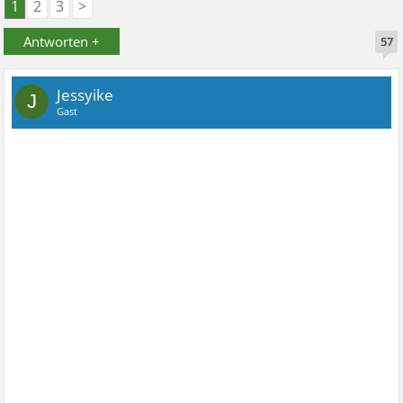
1
2
3
>
Antworten +
57
Jessyike
J
Gast