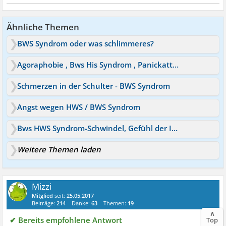
Ähnliche Themen
BWS Syndrom oder was schlimmeres?
Agoraphobie , Bws His Syndrom , Panickattacken Hilfe
Schmerzen in der Schulter - BWS Syndrom
Angst wegen HWS / BWS Syndrom
Bws HWS Syndrom-Schwindel, Gefühl der Instabilität
Weitere Themen laden
Mizzi
Mitglied
seit:
25.05.2017
Beiträge:
214
Danke:
63
Themen:
19
∧
✔ Bereits empfohlene Antwort
Top