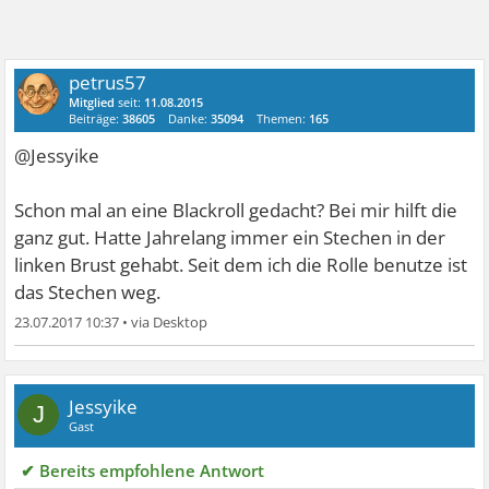
petrus57
Mitglied
seit:
11.08.2015
Beiträge:
38605
Danke:
35094
Themen:
165
@Jessyike
Schon mal an eine Blackroll gedacht? Bei mir hilft die
ganz gut. Hatte Jahrelang immer ein Stechen in der
linken Brust gehabt. Seit dem ich die Rolle benutze ist
das Stechen weg.
23.07.2017 10:37
•
Jessyike
J
Gast
✔ Bereits empfohlene Antwort