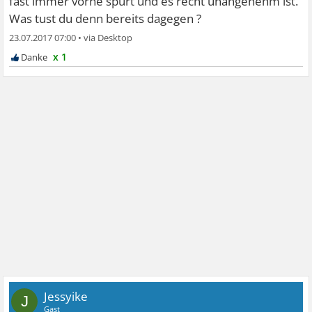
fast immer vorne spürt und es recht unangenehm ist.
Was tust du denn bereits dagegen ?
23.07.2017 07:00
•
x 1
Jessyike
J
Gast