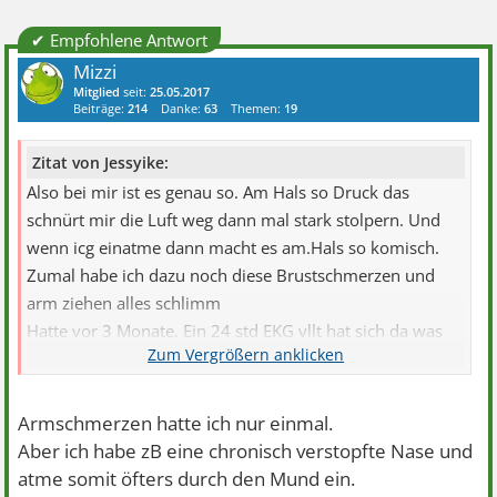
✔ Empfohlene Antwort
Mizzi
Mitglied
seit:
25.05.2017
Beiträge:
214
Danke:
63
Themen:
19
Zitat von Jessyike:
Also bei mir ist es genau so. Am Hals so Druck das
schnürt mir die Luft weg dann mal stark stolpern. Und
wenn icg einatme dann macht es am.Hals so komisch.
Zumal habe ich dazu noch diese Brustschmerzen und
arm ziehen alles schlimm
Hatte vor 3 Monate. Ein 24 std EKG vllt hat sich da was
geändert
Armschmerzen hatte ich nur einmal.
Aber ich habe zB eine chronisch verstopfte Nase und
atme somit öfters durch den Mund ein.