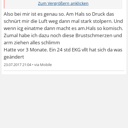
durch.
Manchmal denke ich es ist das Herz und es macht extra
Also bei mir ist es genau so. Am Hals so Druck das
Schläge oder Aussetzer dann kommts mir vor wie wenn
schnürt mir die Luft weg dann mal stark stolpern. Und
es Luft ist.
wenn icg einatme dann macht es am.Hals so komisch.
An manchen Tagen ist es echt extrem.
Zumal habe ich dazu noch diese Brustschmerzen und
Heute fängt es auch wieder an.
arm ziehen alles schlimm
Hatte vor 3 Monate. Ein 24 std EKG vllt hat sich da was
Morgens hab ich es ganz selten. Es nimmt im Laufe des
geändert
Tages eher zu.
23.07.2017 21:04
•