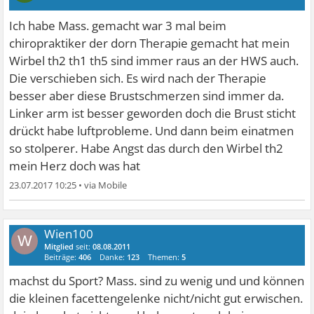
Ich habe Mass. gemacht war 3 mal beim
chiropraktiker der dorn Therapie gemacht hat mein
Wirbel th2 th1 th5 sind immer raus an der HWS auch.
Die verschieben sich. Es wird nach der Therapie
besser aber diese Brustschmerzen sind immer da.
Linker arm ist besser geworden doch die Brust sticht
drückt habe luftprobleme. Und dann beim einatmen
so stolperer. Habe Angst das durch den Wirbel th2
mein Herz doch was hat
23.07.2017 10:25
•
Wien100
W
Mitglied
seit:
08.08.2011
Beiträge:
406
Danke:
123
Themen:
5
machst du Sport? Mass. sind zu wenig und und können
die kleinen facettengelenke nicht/nicht gut erwischen.