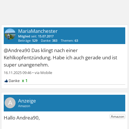
MariaManchester
Mitglied
seit:
15.07.2017
Beiträge:
529
Danke:
383
Themen:
63
@Andrea90 Das klingt nach einer
Kehlkopfentzündung. Habe ich auch gerade und ist
super unangenehm.
16.11.2025 09:46
•
x 1
A