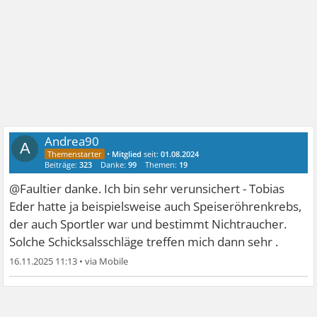
Andrea90
A
•
Mitglied
seit:
01.08.2024
Beiträge:
323
Danke:
99
Themen:
19
@Faultier danke. Ich bin sehr verunsichert - Tobias
Eder hatte ja beispielsweise auch Speiseröhrenkrebs,
der auch Sportler war und bestimmt Nichtraucher.
Solche Schicksalsschläge treffen mich dann sehr .
16.11.2025 11:13
•