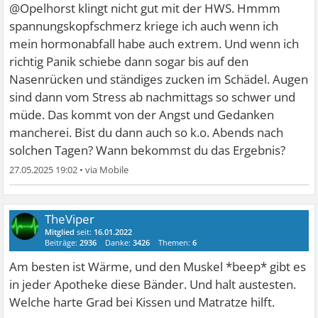
@Opelhorst klingt nicht gut mit der HWS. Hmmm
spannungskopfschmerz kriege ich auch wenn ich
mein hormonabfall habe auch extrem. Und wenn ich
richtig Panik schiebe dann sogar bis auf den
Nasenrücken und ständiges zucken im Schädel. Augen
sind dann vom Stress ab nachmittags so schwer und
müde. Das kommt von der Angst und Gedanken
mancherei. Bist du dann auch so k.o. Abends nach
solchen Tagen? Wann bekommst du das Ergebnis?
27.05.2025 19:02
•
TheViper
Mitglied
seit:
16.01.2022
Beiträge:
2936
Danke:
3426
Themen:
6
Am besten ist Wärme, und den Muskel *beep* gibt es
in jeder Apotheke diese Bänder. Und halt austesten.
Welche harte Grad bei Kissen und Matratze hilft.