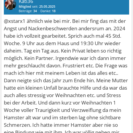
Kati36
Mitglied
seit:
25.05.2025
Beiträge:
34
Danke:
18
@xstarx1 ähnlich wie bei mir. Bei mir fing das mit der
Angst und Nackenbeschwerden andersrum an. 2024
habe ich vollzeit gearbeitet. Sprich auch mal 45 Std.
Woche. 9 Uhr aus dem Haus und 19:30 Uhr wieder
daheim. Tag ein Tag aus. Kein Privat leben so richtig
möglich. Kein Partner. Irgendwie war ich dann immer
mehr geschlaucht davon. Frustriert etc. Die Frage was
mach ich hier mit meinem Leben ist das alles etc..
Dann neigte sich das Jahr zum Ende hin. Meine Mutter
hatte ein kleinen Unfall brauchte Hilfe und da war das
auch alles stressig vor Weihnachten etc. und Stress
bei der Arbeit. Und dann kurz vor Weihnachten 1
Woche voller Traurigkeit und Verzweiflung da mein
Hamster alt war und im sterben lag ohne sichtbare
Schmerzen. Ich hatte immer Hamster aber nie so
eine Bindung wie mit ihm. Ich war völlig neben mir.