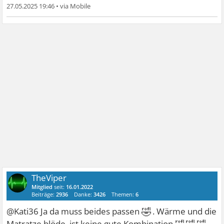
27.05.2025 19:46
•
TheViper
Mitglied
seit:
16.01.2022
Beiträge:
2936
Danke:
3426
Themen:
6
🤣
@Kati36 Ja da muss beides passen
. Wärme und die
Matratze blöde, ist keine gute Kombination
.