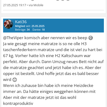
27.05.2025 19:17
•
Kati36
Mitglied
seit:
25.05.2025
Beiträge:
34
Danke:
18
😅
@TheViper komisch aber nennen wir es beep
Ja wie gesagt meine matratze is so ne olle H3
taschenfederkern matratze und die ist viel zu hart bei
67 kg. Vorher hatte ìch eine H2 Kaltschaum war
perfekt. Aber durch. Dann Umzug neues Bett nicht auf
die matratze geachtet und jetzt habe ich es. Aber der
opper ist bestellt. Und hoffe jetzt das es bald besser
😊
wird
Wenn ich zuhause bin habe ich meine Heizdecke
immer an. Da hätte einiges weggehen können mit
Aber mit der matratze jetzt ist das wohl
kontraproduktiv