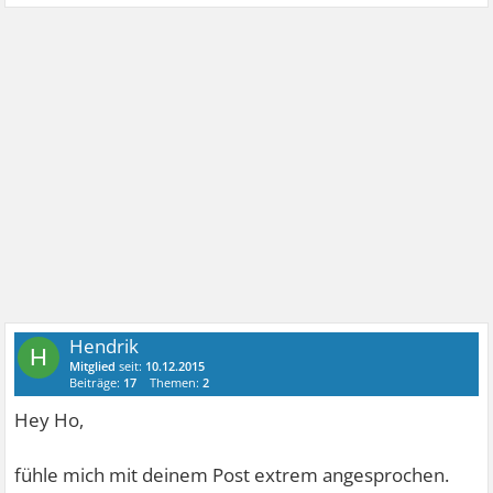
Hendrik
H
Mitglied
seit:
10.12.2015
Beiträge:
17
Themen:
2
Hey Ho,
fühle mich mit deinem Post extrem angesprochen.