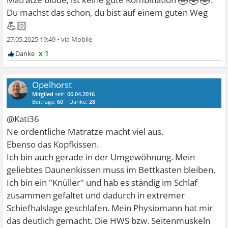
🤣🤣🤣
Du machst das schon, du bist auf einem guten Weg
💪🏻
27.05.2025 19:49
•
x 1
Opelhorst
Mitglied
seit:
06.04.2016
Beiträge:
60
Danke:
28
@Kati36
Ne ordentliche Matratze macht viel aus.
Ebenso das Kopfkissen.
Ich bin auch gerade in der Umgewöhnung. Mein
geliebtes Daunenkissen muss im Bettkasten bleiben.
Ich bin ein "Knüller" und hab es ständig im Schlaf
zusammen gefaltet und dadurch in extremer
Schiefhalslage geschlafen. Mein Physiomann hat mir
das deutlich gemacht. Die HWS bzw. Seitenmuskeln