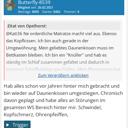
Butterfly-8539
Mitglied
seit:
26.02.2021
Beiträge:
8695
Danke:
8482
Themen:
8
Zitat von Opelhorst:
@Kati36 Ne ordentliche Matratze macht viel aus. Ebenso
das Kopfkissen. Ich bin auch gerade in der
Umgewöhnung. Mein geliebtes Daunenkissen muss im
Bettkasten bleiben. Ich bin ein "Knüller" und hab es
ständig im Schlaf zusammen gefaltet und dadurch in
extremer Schiefhalslage geschlafen. Mein Physiomann hat
...
Hab alles schon vor Jahren hinter mich gebracht und
bin wieder auf Daunenkissen umgestiegen. Chronisch
davon geplagt und habe alles an Störungen im
gesamten WS Bereich hinter mir. Schwindel,
Kopfschmerz, Ohrenpfeiffen,
Trigger