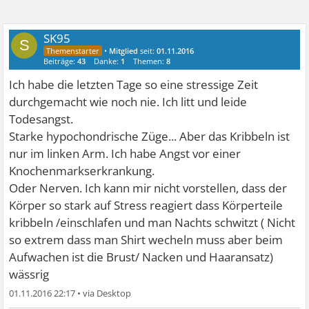
SK95
S
•
Mitglied
seit:
01.11.2016
Beiträge:
43
Danke:
1
Themen:
8
Ich habe die letzten Tage so eine stressige Zeit
durchgemacht wie noch nie. Ich litt und leide
Todesangst.
Starke hypochondrische Züge... Aber das Kribbeln ist
nur im linken Arm. Ich habe Angst vor einer
Knochenmarkserkrankung.
Oder Nerven. Ich kann mir nicht vorstellen, dass der
Körper so stark auf Stress reagiert dass Körperteile
kribbeln /einschlafen und man Nachts schwitzt ( Nicht
so extrem dass man Shirt wecheln muss aber beim
Aufwachen ist die Brust/ Nacken und Haaransatz)
wässrig
01.11.2016 22:17
•