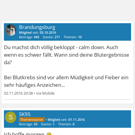
Brandungsburg
Mitglied
seit:
05.10.2016
Beiträge:
445
Danke:
271
Themen:
10
Du machst dich völlig bekloppt - calm down. Auch
wenn es schwer fällt. Wann sind deine Blutergebnisse
da?
Bei Blutkrebs sind vor allem Müdigkeit und Fieber ein
sehr häufiges Anzeichen...
02.11.2016 20:38
•
SK95
S
•
Mitglied
seit:
01.11.2016
Beiträge:
43
Danke:
1
Themen:
8
Ich hoffe morgen.