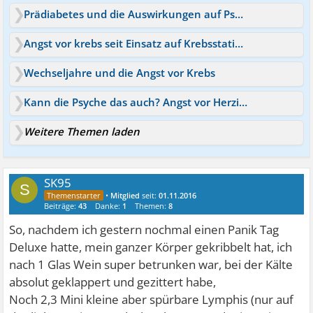
Prädiabetes und die Auswirkungen auf Psyche & Körper
Angst vor krebs seit Einsatz auf Krebsstation zum Arbeiten
Wechseljahre und die Angst vor Krebs
Kann die Psyche das auch? Angst vor Herzinfarkt
Weitere Themen laden
SK95
S
•
Mitglied
seit:
01.11.2016
Beiträge:
43
Danke:
1
Themen:
8
So, nachdem ich gestern nochmal einen Panik Tag
Deluxe hatte, mein ganzer Körper gekribbelt hat, ich
nach 1 Glas Wein super betrunken war, bei der Kälte
absolut geklappert und gezittert habe,
Noch 2,3 Mini kleine aber spürbare Lymphis (nur auf