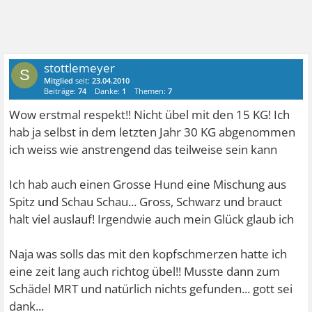
stottlemeyer
S
Mitglied
seit:
23.04.2010
Beiträge:
74
Danke:
1
Themen:
7
Wow erstmal respekt!! Nicht übel mit den 15 KG! Ich
hab ja selbst in dem letzten Jahr 30 KG abgenommen
ich weiss wie anstrengend das teilweise sein kann
Ich hab auch einen Grosse Hund eine Mischung aus
Spitz und Schau Schau... Gross, Schwarz und brauct
halt viel auslauf! Irgendwie auch mein Glück glaub ich
Naja was solls das mit den kopfschmerzen hatte ich
eine zeit lang auch richtog übel!! Musste dann zum
Schädel MRT und natürlich nichts gefunden... gott sei
dank...