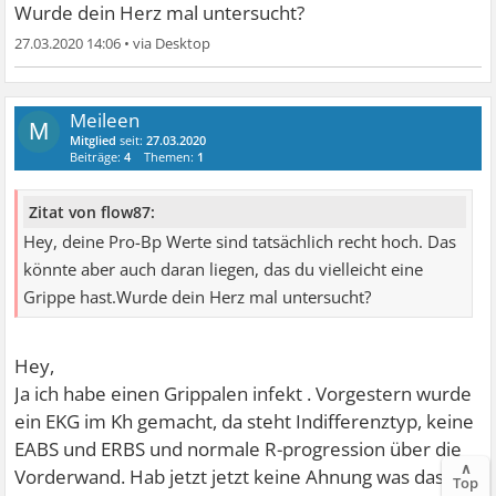
Ä...
Wurde dein Herz mal untersucht?
27.03.2020 14:06
•
Meileen
M
Mitglied
seit:
27.03.2020
Beiträge:
4
Themen:
1
Zitat von flow87:
Hey, deine Pro-Bp Werte sind tatsächlich recht hoch. Das
könnte aber auch daran liegen, das du vielleicht eine
Grippe hast.Wurde dein Herz mal untersucht?
Hey,
Ja ich habe einen Grippalen infekt . Vorgestern wurde
ein EKG im Kh gemacht, da steht Indifferenztyp, keine
EABS und ERBS und normale R-progression über die
∧
Vorderwand. Hab jetzt jetzt keine Ahnung was das
Top