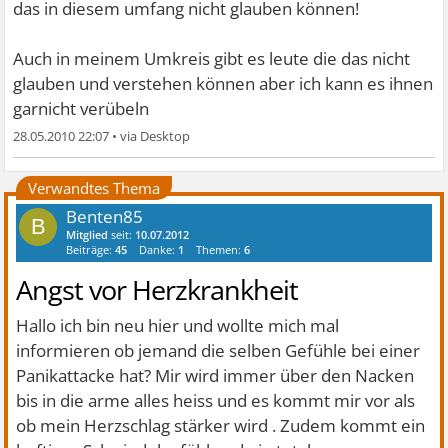
das in diesem umfang nicht glauben können!
Auch in meinem Umkreis gibt es leute die das nicht
glauben und verstehen können aber ich kann es ihnen
garnicht verübeln
28.05.2010 22:07
•
Verwandtes Thema
Benten85
B
Mitglied
seit:
10.07.2012
Beiträge:
45
Danke:
1
Themen:
6
Angst vor Herzkrankheit
Hallo ich bin neu hier und wollte mich mal
informieren ob jemand die selben Gefühle bei einer
Panikattacke hat? Mir wird immer über den Nacken
bis in die arme alles heiss und es kommt mir vor als
ob mein Herzschlag stärker wird . Zudem kommt ein