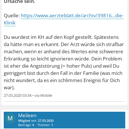
Ursache sein.
Quelle:
https://www.aerzteblatt.de/archiv/39816...die-
Klinik
Du wurdest im KH auf den Kopf gestellt. Spätestens
da hätte man es erkannt. Der Arzt würde sich strafbar
machen, wenn er anhand des Wertes eine schwerere
Erkrankung so leicht ignorieren würde. Dein Problem
ist eher die Angststörung (= hoher Puls) und weil Du
getriggert bist durch den Fall in der Familie (was mich
nicht wundert, da es ein schlimmes Ereignis für Dich
war).
27.03.2020 03:34
•
Meileen
M
Mitglied
seit:
27.03.2020
Beiträge:
4
Themen:
1