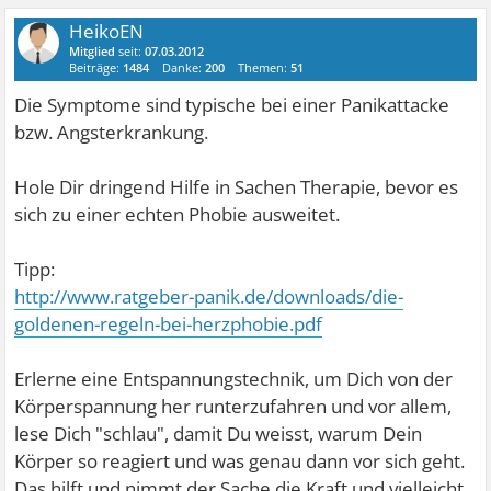
HeikoEN
Mitglied
seit:
07.03.2012
Beiträge:
1484
Danke:
200
Themen:
51
Die Symptome sind typische bei einer Panikattacke
bzw. Angsterkrankung.
Hole Dir dringend Hilfe in Sachen Therapie, bevor es
sich zu einer echten Phobie ausweitet.
Tipp:
http://www.ratgeber-panik.de/downloads/die-
goldenen-regeln-bei-herzphobie.pdf
Erlerne eine Entspannungstechnik, um Dich von der
Körperspannung her runterzufahren und vor allem,
lese Dich "schlau", damit Du weisst, warum Dein
Körper so reagiert und was genau dann vor sich geht.
Das hilft und nimmt der Sache die Kraft und vielleicht