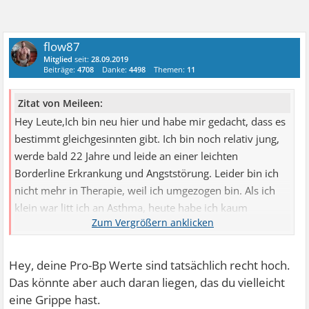
flow87
Mitglied
seit:
28.09.2019
Beiträge:
4708
Danke:
4498
Themen:
11
Zitat von Meileen:
Hey Leute,Ich bin neu hier und habe mir gedacht, dass es
bestimmt gleichgesinnten gibt. Ich bin noch relativ jung,
werde bald 22 Jahre und leide an einer leichten
Borderline Erkrankung und Angststörung. Leider bin ich
nicht mehr in Therapie, weil ich umgezogen bin. Als ich
klein war litt ich an Asthma, heute habe ich kaum
Symptome oder dergleichen. Seit einigen Wochen plagte
mich ein Husten und vor einer Woche kamen Brust und
Halsschmerzen dazu. Ich habe ständig mein plus und
Hey, deine Pro-Bp Werte sind tatsächlich recht hoch.
meine Körper temp. Gemessen. Mein Plus war immer
Das könnte aber auch daran liegen, das du vielleicht
bisschen hoch zwichen 72 und 81. Ich hatte mit meiner
eine Grippe hast.