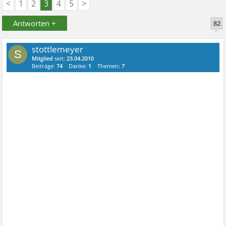
<
1
2
3
4
5
>
Antworten +
82
stottlemeyer
S
Mitglied
seit:
23.04.2010
Beiträge:
74
Danke:
1
Themen:
7