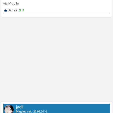
x 3
jadi
Mitglied
seit:
27.03.2010