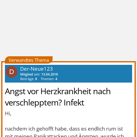
Verwandtes Thema
Der-Neue123
D
Mitglied
seit:
13.04.2018
Beiträge:
8
Themen:
4
Angst vor Herzkrankheit nach
verschlepptem? Infekt
Hi,
nachdem ich gehofft habe, dass es endlich rum ist
mit meinen Panikattacken und Ängsten, wurde ich