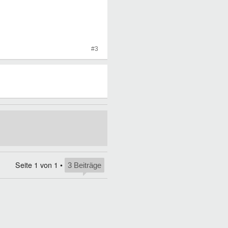
#3
Seite
1
von
1
•
3 Beiträge