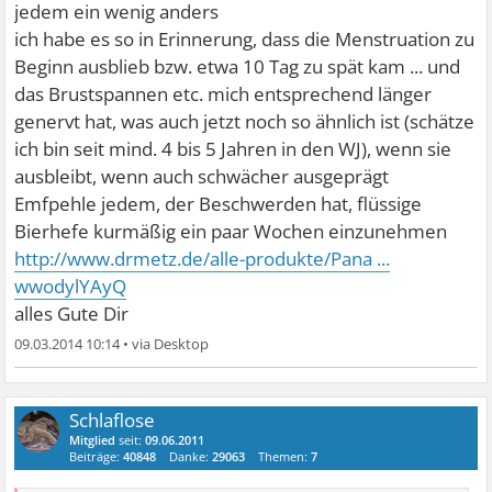
jedem ein wenig anders
ich habe es so in Erinnerung, dass die Menstruation zu
Beginn ausblieb bzw. etwa 10 Tag zu spät kam ... und
das Brustspannen etc. mich entsprechend länger
genervt hat, was auch jetzt noch so ähnlich ist (schätze
ich bin seit mind. 4 bis 5 Jahren in den WJ), wenn sie
ausbleibt, wenn auch schwächer ausgeprägt
Emfpehle jedem, der Beschwerden hat, flüssige
Bierhefe kurmäßig ein paar Wochen einzunehmen
http://www.drmetz.de/alle-produkte/Pana ...
wwodylYAyQ
alles Gute Dir
09.03.2014 10:14
•
Schlaflose
Mitglied
seit:
09.06.2011
Beiträge:
40848
Danke:
29063
Themen:
7