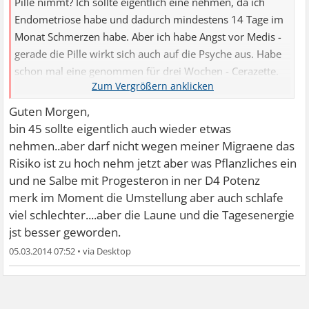
Pille nimmt? Ich sollte eigentlich eine nehmen, da ich
Endometriose habe und dadurch mindestens 14 Tage im
Monat Schmerzen habe. Aber ich habe Angst vor Medis -
gerade die Pille wirkt sich auch auf die Psyche aus. Habe
schon mal eine genommen für drei Wochen - Cerazette.
Ich hatte nur Panikattacken. Allerdings weiß ich nicht, ob
es von meiner allgemeinen Angst vor Medikamenten
Guten Morgen,
kam. Bin auch schon 42 und da ist das Risiko der
bin 45 sollte eigentlich auch wieder etwas
Nebenwirkungen eh erhöht....Bin ziemlich verzweifelt...
nehmen..aber darf nicht wegen meiner Migraene das
Risiko ist zu hoch nehm jetzt aber was Pflanzliches ein
und ne Salbe mit Progesteron in ner D4 Potenz
merk im Moment die Umstellung aber auch schlafe
viel schlechter....aber die Laune und die Tagesenergie
jst besser geworden.
05.03.2014 07:52
•