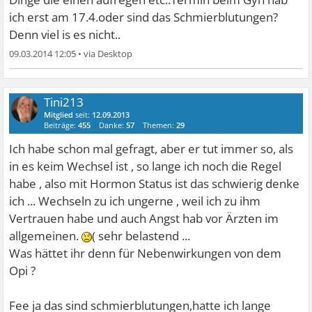
ich erst am 17.4.oder sind das Schmierblutungen?
Denn viel is es nicht..
09.03.2014 12:05
•
Tini213
Mitglied
seit:
12.09.2013
Beiträge:
455
Danke:
57
Themen:
29
Ich habe schon mal gefragt, aber er tut immer so, als
in es keim Wechsel ist , so lange ich noch die Regel
habe , also mit Hormon Status ist das schwierig denke
ich ... Wechseln zu ich ungerne , weil ich zu ihm
Vertrauen habe und auch Angst hab vor Ärzten im
allgemeinen.
( sehr belastend ...
Was hättet ihr denn für Nebenwirkungen von dem
Opi ?
Fee ja das sind schmierblutungen,hatte ich lange