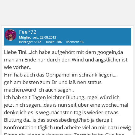
Fee*72
Mitglied
seit:
22.08.2013
Beiträge:
5372
Danke:
286
Themen:
16
Liebe Tini....ich habe aufgehört mit dem googeln,da
man am Ende nur durch den Wind und ängstlicher ist
wie vorher..
Hm hab auch das Opripamol im schrank liegen....
geh am besten zum Dr und laß nen status
machen,würd ich auch sagen..
Ich hab seit Tagen leichter Blutung..regel würd ich
jetzt nich sagen...das is nun seit über eine woche..mal
denke ich es is weg..nächsten tag is wieder etwas
Blutung da...is das stressbedingt?hab ja derzeit
Konfrontation täglich und arbeite viel an mir,dazu ewig
Dinge die einen aufregen etc..Termin beim Gyn hab