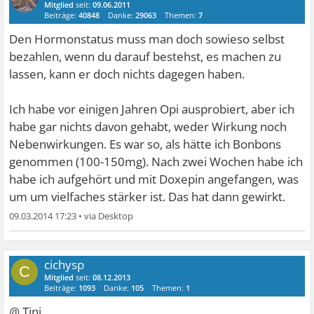
Mitglied
seit:
09.06.2011
Beiträge:
40848
Danke:
29063
Themen:
7
Den Hormonstatus muss man doch sowieso selbst
bezahlen, wenn du darauf bestehst, es machen zu
lassen, kann er doch nichts dagegen haben.
Ich habe vor einigen Jahren Opi ausprobiert, aber ich
habe gar nichts davon gehabt, weder Wirkung noch
Nebenwirkungen. Es war so, als hätte ich Bonbons
genommen (100-150mg). Nach zwei Wochen habe ich
habe ich aufgehört und mit Doxepin angefangen, was
um um vielfaches stärker ist. Das hat dann gewirkt.
09.03.2014 17:23
•
cichysp
C
Mitglied
seit:
08.12.2013
Beiträge:
1093
Danke:
105
Themen:
1
@ Tini