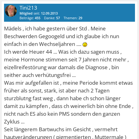
Tini213
Mitglied
seit:
12.09.2013
Beiträge:
455
Danke:
57
Themen:
29
Mädels , ich habe gestern über Std . Meine
Beschwerden Gegoogeld und ich glaube ich nun
einfach in den Wechseljahren ....
Ich werde Heuer 44 ... Was ich dazu sagen muss ,
meine Hormone stimmen seit 7 Jahren nicht mehr ,
eizellreifestörung war damals die Diagnose , bin
seither auch verhütungsfrei ...
Was mir aufgefallen ist , meine Periode kommt etwas
früher als sonst, stark, ist aber nach 2 Tagen
sturzblutng fast weg , dann habe ch schon länger
damit zu kämpfen , dass ch weinerlich bin ohne Ende ,
nicht nach ES also kein PMS sondern den ganzen
Zyklus ...
Seit längerem Bartwuchs im Gesicht , vermehrt
hautveränderungen ( pigmentierten , Muttermale )