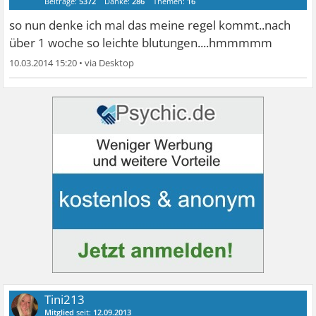
Beiträge:
5372
Danke:
286
Themen:
16
so nun denke ich mal das meine regel kommt..nach
über 1 woche so leichte blutungen....hmmmmm
10.03.2014 15:20
•
Tini213
Mitglied
seit:
12.09.2013