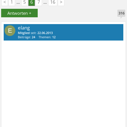
<
1
...
5
6
7
...
16
>
Antworten +
316
elang
E
Mitglied
seit:
22.06.2013
Beiträge:
24
Themen:
12