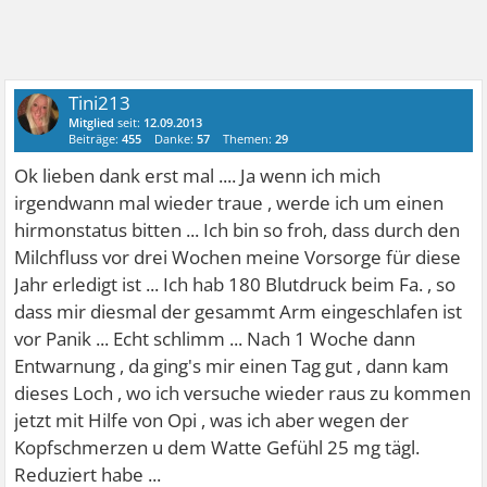
Tini213
Mitglied
seit:
12.09.2013
Beiträge:
455
Danke:
57
Themen:
29
Ok lieben dank erst mal .... Ja wenn ich mich
irgendwann mal wieder traue , werde ich um einen
hirmonstatus bitten ... Ich bin so froh, dass durch den
Milchfluss vor drei Wochen meine Vorsorge für diese
Jahr erledigt ist ... Ich hab 180 Blutdruck beim Fa. , so
dass mir diesmal der gesammt Arm eingeschlafen ist
vor Panik ... Echt schlimm ... Nach 1 Woche dann
Entwarnung , da ging's mir einen Tag gut , dann kam
dieses Loch , wo ich versuche wieder raus zu kommen
jetzt mit Hilfe von Opi , was ich aber wegen der
Kopfschmerzen u dem Watte Gefühl 25 mg tägl.
Reduziert habe ...