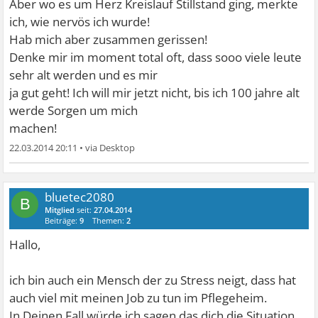
Aber wo es um Herz Kreislauf Stillstand ging, merkte
ich, wie nervös ich wurde!
Hab mich aber zusammen gerissen!
Denke mir im moment total oft, dass sooo viele leute
sehr alt werden und es mir
ja gut geht! Ich will mir jetzt nicht, bis ich 100 jahre alt
werde Sorgen um mich
machen!
22.03.2014 20:11
•
bluetec2080
B
Mitglied
seit:
27.04.2014
Beiträge:
9
Themen:
2
Hallo,
ich bin auch ein Mensch der zu Stress neigt, dass hat
auch viel mit meinen Job zu tun im Pflegeheim.
In Deinen Fall würde ich sagen das dich die Situation