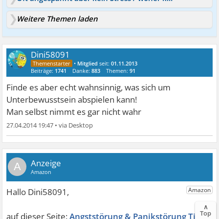
Weitere Themen laden
Dini58091
•
Mitglied
seit:
01.11.2013
Beiträge:
1741
Danke:
883
Themen:
91
Finde es aber echt wahnsinnig, was sich um
Unterbewusstsein abspielen kann!
Man selbst nimmt es gar nicht wahr
27.04.2014 19:47
•
A
∧
Top
Angststörung & Panikstörung Tipps