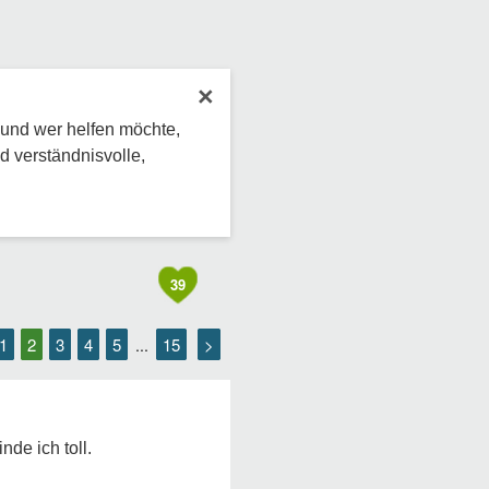
×
 und wer helfen möchte,
d verständnisvolle,
39
1
2
3
4
5
15
>
...
nde ich toll.