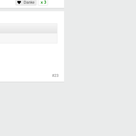
x 3
#23