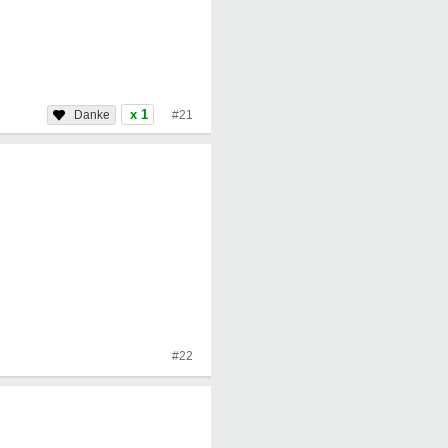
x 1
#21
#22