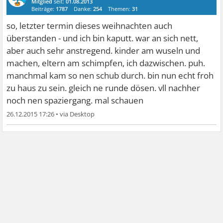
Mitglied
seit:
01.08.2013
Beiträge:
1787
Danke:
254
Themen:
31
so, letzter termin dieses weihnachten auch
überstanden - und ich bin kaputt. war an sich nett,
aber auch sehr anstregend. kinder am wuseln und
machen, eltern am schimpfen, ich dazwischen. puh.
manchmal kam so nen schub durch. bin nun echt froh
zu haus zu sein. gleich ne runde dösen. vll nachher
noch nen spaziergang. mal schauen
26.12.2015 17:26
•