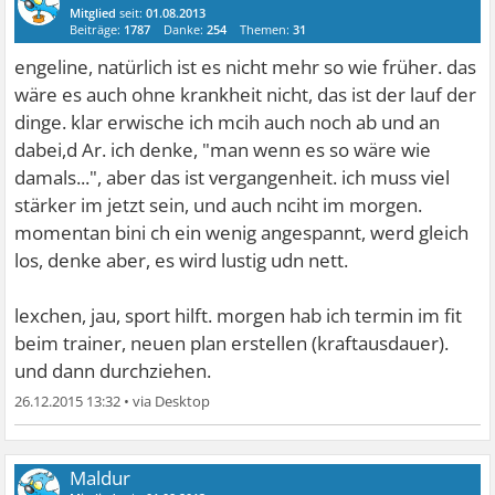
Mitglied
seit:
01.08.2013
Beiträge:
1787
Danke:
254
Themen:
31
engeline, natürlich ist es nicht mehr so wie früher. das
wäre es auch ohne krankheit nicht, das ist der lauf der
dinge. klar erwische ich mcih auch noch ab und an
dabei,d Ar. ich denke, "man wenn es so wäre wie
damals...", aber das ist vergangenheit. ich muss viel
stärker im jetzt sein, und auch nciht im morgen.
momentan bini ch ein wenig angespannt, werd gleich
los, denke aber, es wird lustig udn nett.
lexchen, jau, sport hilft. morgen hab ich termin im fit
beim trainer, neuen plan erstellen (kraftausdauer).
und dann durchziehen.
26.12.2015 13:32
•
Maldur