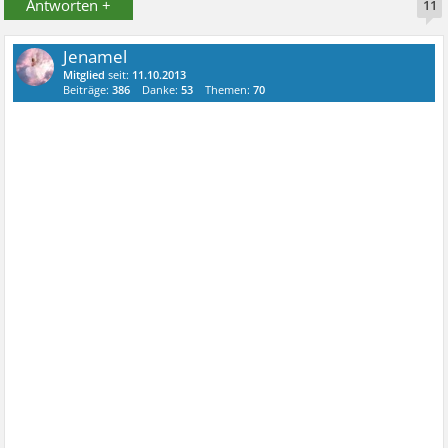
Antworten +
11
Jenamel
Mitglied
seit:
11.10.2013
Beiträge:
386
Danke:
53
Themen:
70