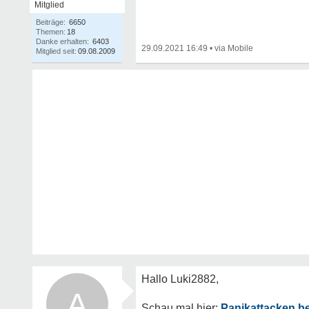
Mitglied
Beiträge:
6650
Themen:
18
Danke erhalten:
6403
29.09.2021 16:49
•
Mitglied seit:
09.08.2009
A
Panikattacken b