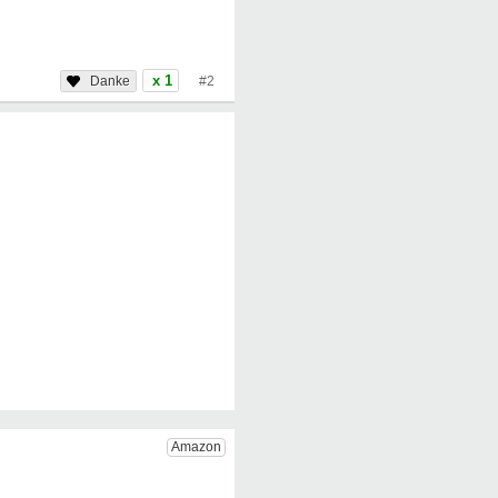
x 1
#2