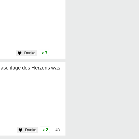
x 3
xtraschläge des Herzens was
x 2
#3