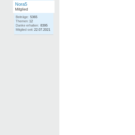
Nora5
Mitglied
Beiträge:
5365
Themen:
12
Danke erhalten:
8395
Mitglied seit:
22.07.2021