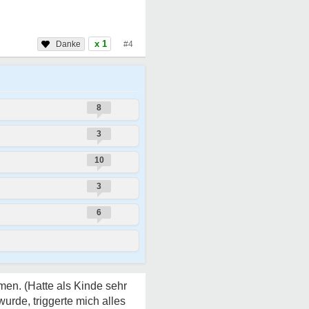
x 1
#4
8
3
10
3
6
men. (Hatte als Kinde sehr
urde, triggerte mich alles