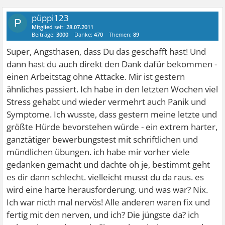
püppi123
P
Mitglied
seit:
28.07.2011
Beiträge:
3000
Danke:
470
Themen:
89
Super, Angsthasen, dass Du das geschafft hast! Und
dann hast du auch direkt den Dank dafür bekommen -
einen Arbeitstag ohne Attacke. Mir ist gestern
ähnliches passiert. Ich habe in den letzten Wochen viel
Stress gehabt und wieder vermehrt auch Panik und
Symptome. Ich wusste, dass gestern meine letzte und
größte Hürde bevorstehen würde - ein extrem harter,
ganztätiger bewerbungstest mit schriftlichen und
mündlichen übungen. ich habe mir vorher viele
gedanken gemacht und dachte oh je, bestimmt geht
es dir dann schlecht. vielleicht musst du da raus. es
wird eine harte herausforderung. und was war? Nix.
Ich war nicth mal nervös! Alle anderen waren fix und
fertig mit den nerven, und ich? Die jüngste da? ich