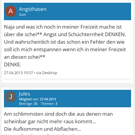
Angsthasen
A
Gast
Naja und was ich noch in meiner Freizeit mache ist
über die schei** Angst und Schüchternheit DENKEN.
Und wahrscheinlich ist das schon ein Fehler den wie
soll ich mich entspannen wenn ich in meiner Freizeit
an diesen schei**
DENKE.
27.04.2013 10:57
•
Jules
J
Mitglied
seit:
27.04.2013
Beiträge:
33
Themen:
3
Am schlimmsten sind doch die aus denen man
scheinbar gar nicht mehr raus kommt...
Die Aufkommen und Abflachen...