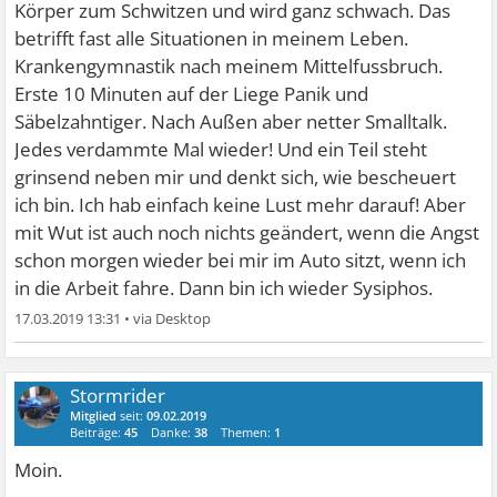
Körper zum Schwitzen und wird ganz schwach. Das
betrifft fast alle Situationen in meinem Leben.
Krankengymnastik nach meinem Mittelfussbruch.
Erste 10 Minuten auf der Liege Panik und
Säbelzahntiger. Nach Außen aber netter Smalltalk.
Jedes verdammte Mal wieder! Und ein Teil steht
grinsend neben mir und denkt sich, wie bescheuert
ich bin. Ich hab einfach keine Lust mehr darauf! Aber
mit Wut ist auch noch nichts geändert, wenn die Angst
schon morgen wieder bei mir im Auto sitzt, wenn ich
in die Arbeit fahre. Dann bin ich wieder Sysiphos.
17.03.2019 13:31
•
Stormrider
Mitglied
seit:
09.02.2019
Beiträge:
45
Danke:
38
Themen:
1
Moin.