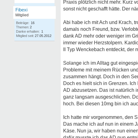
Praxis plötzlich nicht mehr. Kur
sonst nicht geschafft hätte. Der n
Fibexi
Mitglied
Abi habe ich mit Ach und Krach, tr
Beiträge:
16
Themen:
2
damals noch Freund, bzw. Verlobt
Danke erhalten:
1
dank AD mehr oder weniger im Gr
Mitglied seit:
27.05.2012
immer wieder Herzstolpern. Kardio
II Typ Wenckebach entdeckt, der mi
Solange ich im Alltag gut eingesp
Probleme mit meinem Rücken und d
zusammen hängt. Doch in den Seme
Doch es hielt sich in Grenzen. Ich
AD abzusetzen. Das ist natürlich 
ganz langsam ausgeschlichen. Doc
hoch. Bei diesen 10mg bin ich auch
Ich hatte mir vorgenommen, den S
Das mache ich auf nun in einem J
Käse. Nun ja, wir haben nun eine
dafür musste ich das AD nun entgü