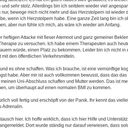
 und sehr stolz. Allerdings bin ich seitdem wieder viel angespa
nur, bewege mich nicht mehr und das Herzstolpern ist wieder d
abe, wenn ich Herzstolpern habe. Eine ganze Zeit lang bin ich
en, aber nun fühle ich mich, als wäre ich wieder am Anfang.
er heftigen Attacke mit fieser Atemnot und ganz gemeiner Bekl
Therapie zu versuchen. Ich habe einem Therapeuten auch heut
dauern würde, einen Platz zu bekommen. Leider bin ich nicht in 
t mit den öffentlichen Verkehrsmitteln.
d es ohne schaffen. Was ich brauche, ist eine vernünftige kog
Angst habe. Aber mir ist auch vollkommen bewusst, dass das das e
e meinen Uni-Abschluss schaffen und Mutter werden. Das ist me
en, um überhaupt auf einen normalen BMI zu kommen.
lich voll fertig und erschöpft von der Panik. Ihr kennt das viell
 Adrenalin.
ausch hier. Ich hoffe wirklich, dass ich hier Hilfe und Unterstüt
angemeldet. Dort wurde ständig nur darauf verwiesen, dass so