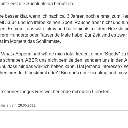
 bitte erst die Suchfunktion benutzen.
mme besser klar, wenn ich nach ca. 3 Jahren noch einmal zum K
MI 33-34 und ich treibe keinen Sport. Rauche aber nicht und tri
n. Er meint, das wäre okay und hätte nichts mit dem Herzstolp
hrere Hunderte oder Tausende Male habe. Zur Zeit sind es zwar
 ist im Moment das Schlimmste.
Whats-Apperin und würde mich total freuen, einen "Buddy" zu fi
s schreiben, ABER uns nicht bemitleiden, sondern uns in den Ar.
hl, dass mir das wirklich helfen kann. Hat jemand Interesse? W
hen hier doch bestimmt oder? Bin noch ein Frischling und muss
rschönes langes Restwochenende mit euren Liebsten.
28.05.2012