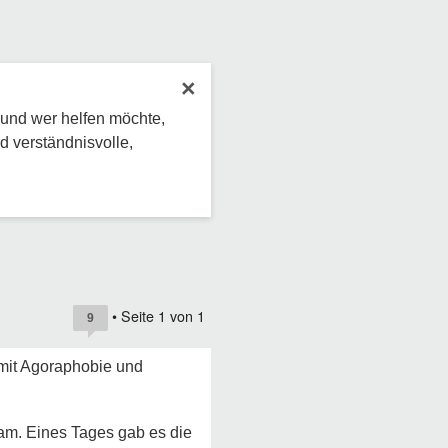
×
 und wer helfen möchte,
d verständnisvolle,
• Seite
1
von
1
9
n mit Agoraphobie und
am. Eines Tages gab es die