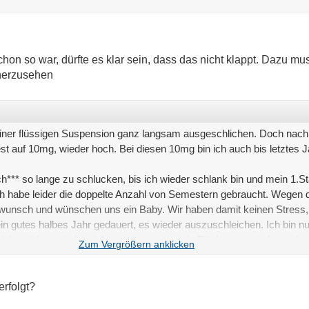
n so war, dürfte es klar sein, dass das nicht klappt. Dazu mu
herzusehen
 einer flüssigen Suspension ganz langsam ausgeschlichen. Doch nac
st auf 10mg, wieder hoch. Bei diesen 10mg bin ich auch bis letztes J
h*** so lange zu schlucken, bis ich wieder schlank bin und mein 1.
Ich habe leider die doppelte Anzahl von Semestern gebraucht. Wegen
rwunsch und wünschen uns ein Baby. Wir haben damit keinen Stress,
in gutes halbes Jahr gedauert, es wieder auszuschleichen. Ich bin nu
n ich seitdem wieder viel angespannter, mein Rücken tut wieder mehr
zstolpern ist wieder da. Dazu natürlich wieder meine Herzneurose, 
 lang bin ich ohne Blutdruckmessen und Puls kontrollieren zurecht g
g.
erfolgt?