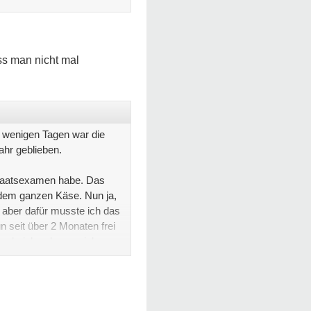
ss man nicht mal
h wenigen Tagen war die
ahr geblieben.
Staatsexamen habe. Das
 dem ganzen Käse. Nun ja,
 aber dafür musste ich das
n seit über 2 Monaten frei
 weh, ich schone mich nur,
die ich nur habe, wenn ich
ekommen, aber nun fühle ich