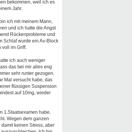
eben bekommen, weil ich es
einem Jahr.
 bin ich mit meinem Mann,
n und ich hatte die Angst
ehmend Rückenprobleme und
m Schlaf wurde ein Av-Block
oll im Griff.
hatte ich auch weniger
ss das bei mir alles eng
mmer sehr runter gezogen.
aar Mal versucht habe, das
 einer flüssigen Suspension
indest auf 10mg, wieder
ein 1.Staatsexamen habe.
aucht. Wegen dem ganzen
damit keinen Stress, aber
 auszuschleichen. Ich bin