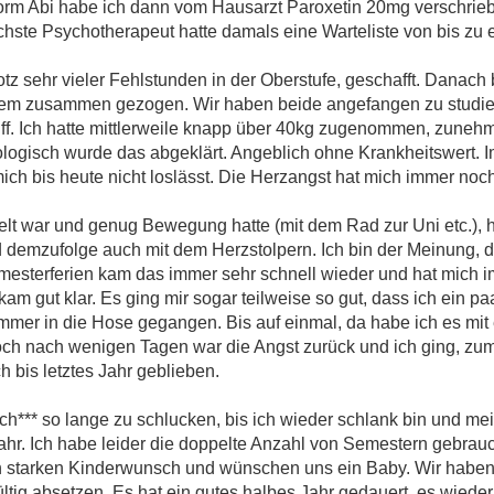
z vorm Abi habe ich dann vom Hausarzt Paroxetin 20mg verschri
ächste Psychotherapeut hatte damals eine Warteliste von bis zu 
otz sehr vieler Fehlstunden in der Oberstufe, geschafft. Danach
em zusammen gezogen. Wir haben beide angefangen zu studiere
iff. Ich hatte mittlerweile knapp über 40kg zugenommen, zun
logisch wurde das abgeklärt. Angeblich ohne Krankheitswert. I
ch bis heute nicht loslässt. Die Herzangst hat mich immer noch v
ielt war und genug Bewegung hatte (mit dem Rad zur Uni etc.), 
emzufolge auch mit dem Herzstolpern. Ich bin der Meinung, da
sterferien kam das immer sehr schnell wieder und hat mich i
 kam gut klar. Es ging mir sogar teilweise so gut, dass ich ein p
immer in die Hose gegangen. Bis auf einmal, da habe ich es mit
h nach wenigen Tagen war die Angst zurück und ich ging, zum
 bis letztes Jahr geblieben.
ch*** so lange zu schlucken, bis ich wieder schlank bin und m
ahr. Ich habe leider die doppelte Anzahl von Semestern gebr
n starken Kinderwunsch und wünschen uns ein Baby. Wir haben 
ltig absetzen. Es hat ein gutes halbes Jahr gedauert, es wieder