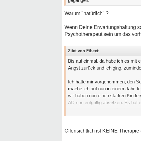
gegangen.
Warum "natürlich" ?
Wenn Deine Erwartungshaltung scho
Psychotherapeut sein um das vor
Zitat von Fibexi:
Bis auf einmal, da habe ich es mit
Angst zurück und ich ging, zuminde
Ich hatte mir vorgenommen, den Sc
mache ich auf nun in einem Jahr. 
wir haben nun einen starken Kinde
AD nun entgültig absetzen. Es hat e
davon und sehr stolz. Allerdings bi
bewege mich nicht mehr und das Her
Herzstolpern habe. Eine ganze Zeit
mich, als wäre ich wieder am Anfan
Offensichtlich ist KEINE Therapie 