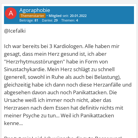
Agoraphobie
A
•
Mitglied
seit:
20.01.2022
Beiträge:
81
Danke:
29
Themen:
4
@Icefalki
Ich war bereits bei 3 Kardiologen. Alle haben mir
gesagt, dass mein Herz gesund ist, ich aber
"Herzrhytmusstörungen" habe in Form von
Sinustachykardie. Mein Herz schlägt zu schnell
(generell, sowohl in Ruhe als auch bei Belastung),
gleichzeitig habe ich dann noch diese Herzanfälle und
abgesehen davon auch noch Panikattacken. Die
Ursache weiß ich immer noch nicht, aber das
Herzrasen nach dem Essen hat definitiv nichts mit
meiner Psyche zu tun... Weil ich Panikattacken
kenne...