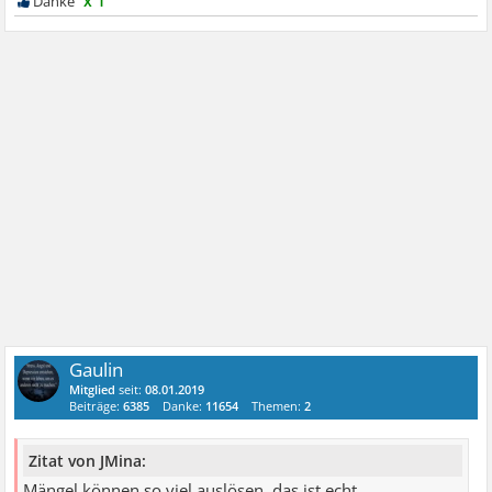
x 1
Gaulin
Mitglied
seit:
08.01.2019
Beiträge:
6385
Danke:
11654
Themen:
2
Zitat von JMina:
Mängel können so viel auslösen, das ist echt