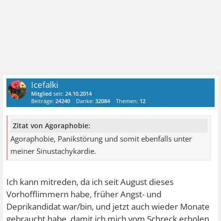
Icefalki
Mitglied
seit:
24.10.2014
Beiträge:
24240
Danke:
32084
Themen:
12
Zitat von Agoraphobie:
Agoraphobie, Panikstörung und somit ebenfalls unter
meiner Sinustachykardie.
Ich kann mitreden, da ich seit August dieses
Vorhofflimmern habe, früher Angst- und
Deprikandidat war/bin, und jetzt auch wieder Monate
gebraucht habe, damit ich mich vom Schreck erholen