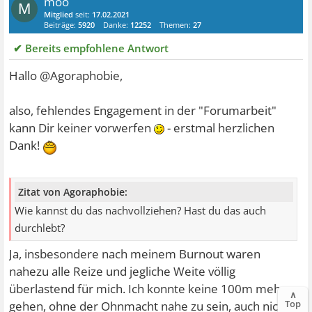
moo
M
Mitglied
seit:
17.02.2021
Beiträge:
5920
Danke:
12252
Themen:
27
✔ Bereits empfohlene Antwort
Hallo @Agoraphobie,
also, fehlendes Engagement in der "Forumarbeit"
kann Dir keiner vorwerfen
- erstmal herzlichen
Dank!
Zitat von Agoraphobie:
Wie kannst du das nachvollziehen? Hast du das auch
durchlebt?
Ja, insbesondere nach meinem Burnout waren
nahezu alle Reize und jegliche Weite völlig
überlastend für mich. Ich konnte keine 100m mehr
∧
Top
gehen, ohne der Ohnmacht nahe zu sein, auch nicht in