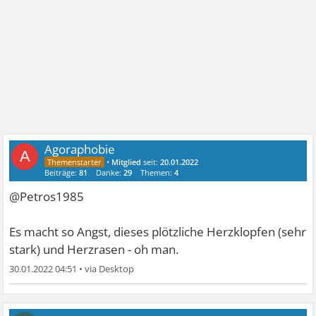
Agoraphobie
A
•
Mitglied
seit:
20.01.2022
Beiträge:
81
Danke:
29
Themen:
4
@Petros1985
Es macht so Angst, dieses plötzliche Herzklopfen (sehr
stark) und Herzrasen - oh man.
30.01.2022 04:51
•