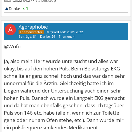
30.01.2022 04:27
•
x 1
Agoraphobie
A
•
Mitglied
seit:
20.01.2022
Beiträge:
81
Danke:
29
Themen:
4
@Wofo
Ja, also mein Herz wurde untersucht und alles war
okay, bis auf den hohen Puls. Beim Belastungs-EKG
schnellte er ganz schnell hoch und das war dann sehr
unnormal für die Ärztin. Gleichzeitig hatte ich im
Liegen während der Untersuchung auch einen sehr
hohen Puls. Danach wurde ein Langzeit EKG gemacht
und da hat man ebenfalls gesehen, dass ich tagsüber
Puls von 146 etc. habe (allein, wenn ich zur Toilette
gehe oder nur am Ofen stehe, etc.). Dann wurde mir
ein pulsfrequenzsenkendes Medikament