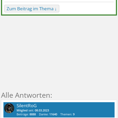
Zum Beitrag im Thema ↓
SilentRoG
Mitglied
seit:
08.03.2023
Beiträge:
8888
Danke:
11640
Themen:
9