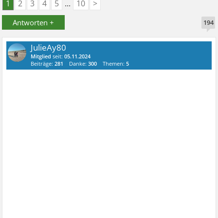
1
2
3
4
5
...
10
>
Antworten +
194
JulieAy80
Mitglied
seit:
05.11.2024
Beiträge:
281
Danke:
300
Themen:
5