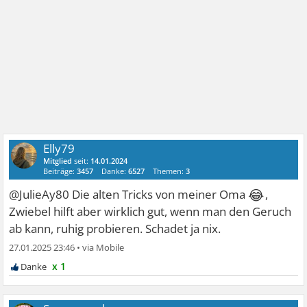
Elly79
Mitglied
seit:
14.01.2024
Beiträge:
3457
Danke:
6527
Themen:
3
😂
@JulieAy80 Die alten Tricks von meiner Oma
,
Zwiebel hilft aber wirklich gut, wenn man den Geruch
ab kann, ruhig probieren. Schadet ja nix.
27.01.2025 23:46
•
x 1