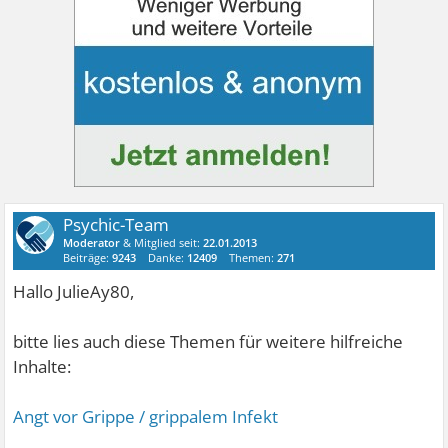
Psychic-Team
Moderator
& Mitglied seit:
22.01.2013
Beiträge:
9243
Danke:
12409
Themen:
271
Hallo JulieAy80,
bitte lies auch diese Themen für weitere hilfreiche
Inhalte:
Angt vor Grippe / grippalem Infekt