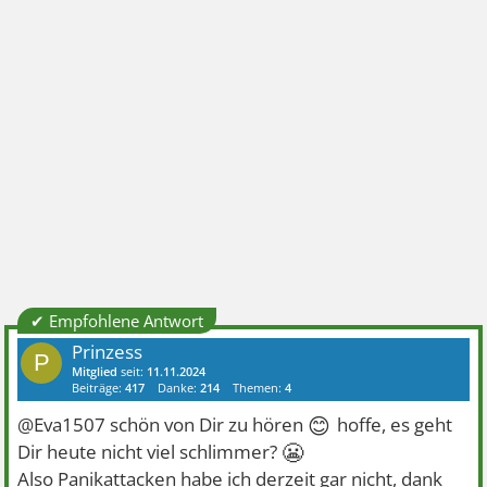
✔ Empfohlene Antwort
Prinzess
P
Mitglied
seit:
11.11.2024
Beiträge:
417
Danke:
214
Themen:
4
😊
@Eva1507 schön von Dir zu hören
hoffe, es geht
😬
Dir heute nicht viel schlimmer?
Also Panikattacken habe ich derzeit gar nicht, dank