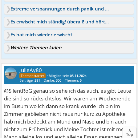
Extreme verspannungen durch panik und angst
Es erwischt mich ständig! überall! und hört nicht auf :(
Es hat mich wieder erwischt
Weitere Themen laden
JulieAy80
•
Mitglied
seit:
05.11.2024
Beiträge:
281
Danke:
300
Themen:
5
@SilentRoG genau so sehe ich das auch, es gibt Leute
die sind so rücksichtslos. Wir waren am Wochenende
im Büsum wo ich dann so krank wurde ich bin im
Zimmer geblieben nicht raus nur kurz zu Apotheke
hab mich bedeckt am Mund und Nase und bin auch
nicht zum Frühstück und Meine Tochter ist mit mein
∧
Top
Mann alleine los und auch alleine Essen gegangen.