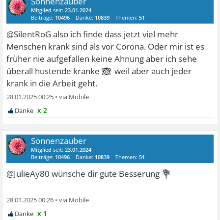
Sonnenzauber
Mitglied
seit:
23.01.2024
Beiträge:
10496
Danke:
10839
Themen:
51
@SilentRoG also ich finde dass jetzt viel mehr
Menschen krank sind als vor Corona. Oder mir ist es
früher nie aufgefallen keine Ahnung aber ich sehe
🙈
überall hustende kranke
weil aber auch jeder
krank in die Arbeit geht.
28.01.2025 00:25
•
x 2
Sonnenzauber
Mitglied
seit:
23.01.2024
Beiträge:
10496
Danke:
10839
Themen:
51
💐
@JulieAy80 wünsche dir gute Besserung
28.01.2025 00:26
•
x 1