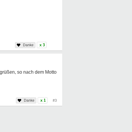
x 3
egrüßen, so nach dem Motto
x 1
#3