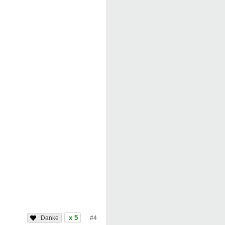
x 5
#4