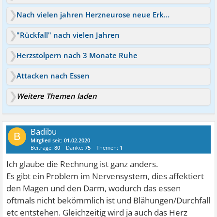
Nach vielen jahren Herzneurose neue Erkenntnis ;/ ahhhh
"Rückfall" nach vielen Jahren
Herzstolpern nach 3 Monate Ruhe
Attacken nach Essen
Weitere Themen laden
Badibu
B
Mitglied
seit:
01.02.2020
Beiträge:
80
Danke:
75
Themen:
1
Ich glaube die Rechnung ist ganz anders.
Es gibt ein Problem im Nervensystem, dies affektiert
den Magen und den Darm, wodurch das essen
oftmals nicht bekömmlich ist und Blähungen/Durchfall
etc entstehen. Gleichzeitig wird ja auch das Herz