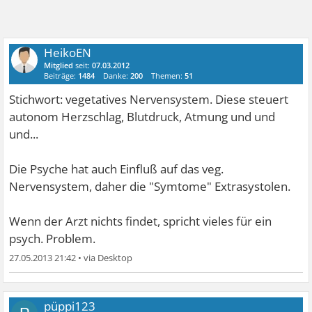
HeikoEN
Mitglied
seit:
07.03.2012
Beiträge:
1484
Danke:
200
Themen:
51
Stichwort: vegetatives Nervensystem. Diese steuert
autonom Herzschlag, Blutdruck, Atmung und und
und...
Die Psyche hat auch Einfluß auf das veg.
Nervensystem, daher die "Symtome" Extrasystolen.
Wenn der Arzt nichts findet, spricht vieles für ein
psych. Problem.
27.05.2013 21:42
•
püppi123