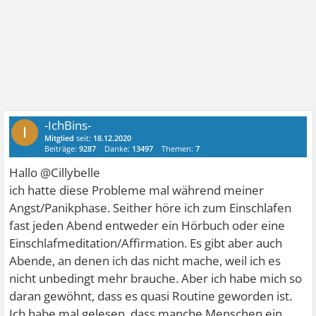
-IchBins-
I
Mitglied
seit:
18.12.2020
Beiträge:
9287
Danke:
13497
Themen:
7
Hallo @Cillybelle
ich hatte diese Probleme mal während meiner
Angst/Panikphase. Seither höre ich zum Einschlafen
fast jeden Abend entweder ein Hörbuch oder eine
Einschlafmeditation/Affirmation. Es gibt aber auch
Abende, an denen ich das nicht mache, weil ich es
nicht unbedingt mehr brauche. Aber ich habe mich so
daran gewöhnt, dass es quasi Routine geworden ist.
Ich habe mal gelesen, dass manche Menschen ein