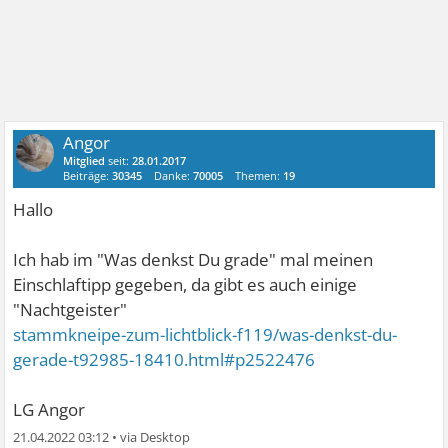
Angor
Mitglied
seit:
28.01.2017
Beiträge:
30345
Danke:
70005
Themen:
19
Hallo
Ich hab im "Was denkst Du grade" mal meinen
Einschlaftipp gegeben, da gibt es auch einige
"Nachtgeister"
stammkneipe-zum-lichtblick-f119/was-denkst-du-
gerade-t92985-18410.html#p2522476
LG Angor
21.04.2022 03:12
•