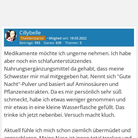
Cillybelle
•
Mitglied
seit:
18.03.2022
Beiträge:
593
Danke:
639
Themen:
5
Medikamente möchte ich ungerne nehmen. Ich habe
aber noch ein schlafunterstützendes
Nahrungsergänzungsmittel da gehabt, dass meine
Schwester mir mal mitgegeben hat. Nennt sich "Gute
Nacht"-Pulver und basiert auf Aminosäuren und
Pflanzenextrakten. Da es mir persönlich sehr süß
schmeckt, habe ich etwas weniger genommen und
mir etwas in eine kleine Wasserflasche gefüllt. Das
trinke ich jetzt nebenbei. Versuch macht kluch.
Aktuell fühle ich mich schon ziemlich übermüdet und
angeschlagen. Meine Nase ist innen total trocken und