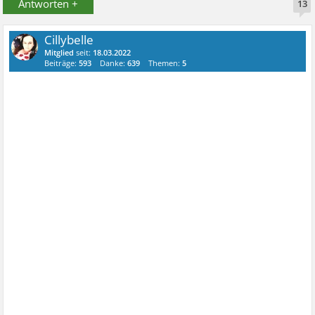
Antworten +
13
Cillybelle
Mitglied
seit:
18.03.2022
Beiträge:
593
Danke:
639
Themen:
5