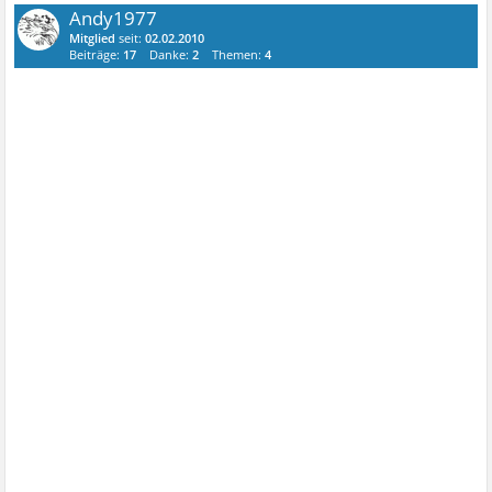
Andy1977
Mitglied
seit:
02.02.2010
Beiträge:
17
Danke:
2
Themen:
4