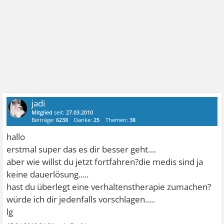
jadi
Mitglied
seit:
27.03.2010
Beiträge:
6238
Danke:
25
Themen:
38
hallo
erstmal super das es dir besser geht....
aber wie willst du jetzt fortfahren?die medis sind ja
keine dauerlösung.....
hast du überlegt eine verhaltenstherapie zumachen?
würde ich dir jedenfalls vorschlagen.....
lg