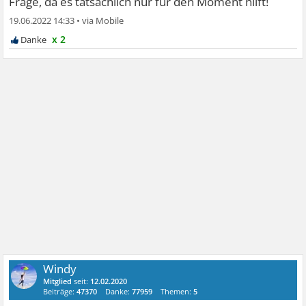
Frage, da es tatsächlich nur für den Moment hilft!
19.06.2022 14:33
•
x 2
Windy
Mitglied
seit:
12.02.2020
Beiträge:
47370
Danke:
77959
Themen:
5