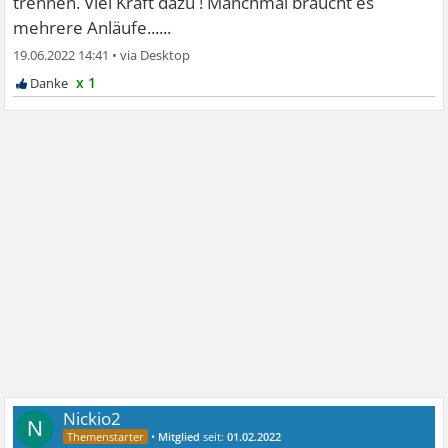
trennen. Viel Kraft dazu ! Manchmal braucht es
mehrere Anläufe......
19.06.2022 14:41
•
x 1
Nickio2
N
•
Mitglied
seit:
01.02.2022