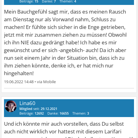
Beiträge:
15
Danke:
7
Themen:
4
Mein Bauchgefühl sagt mir, dass es meinen Rausch
am Dienstag nur als Vorwand nahm, Schluss zu
machen! Er fühlte sich sicher in die Enge getrieben,
jetzt mit mir zusammen ziehen zu müssen! Obwohl
ich ihn NIE dazu gedrängt habe! Ich habe es mir
gewünscht und er sich -angeblich- auch! Da ich aber
nun seit einem Jahr in der Situation bin, dass ich zu
ihm ziehen könnte, denke ich, er hat mich nur
hingehalten!
19.06.2022 14:48
•
Lina60
Mitglied
seit:
29.12.2021
Beiträge:
12692
Danke:
16655
Themen:
3
Und ich könnte mir auch vorstellen, dass Du selbst
auch nicht wirklich vor hattest mit diesem Larifari