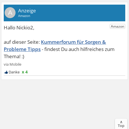
A
Kummerforum für Sorgen &
Probleme Tipps
x 4
∧
Top