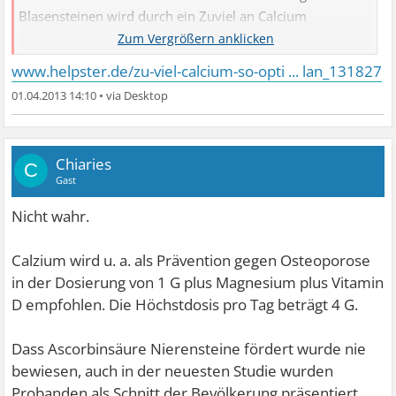
Blasensteinen wird durch ein Zuviel an Calcium
begünstigt.
www.helpster.de/zu-viel-calcium-so-opti ... lan_131827
Auch die Arterienverkalkung, die allgemein sehr
01.04.2013 14:10
•
befürchtet ist, erhält durch eine zu hohe
Konzentration von Calcium im Blut einen Anschub. Die
Wahrscheinlichkeit unter Arterienverkalkung zu
Chiaries
C
leiden, wächst mit der Aufnahme von Calcium über
Gast
das notwendige Maß hinaus.
Nicht wahr.
Calzium wird u. a. als Prävention gegen Osteoporose
in der Dosierung von 1 G plus Magnesium plus Vitamin
D empfohlen. Die Höchstdosis pro Tag beträgt 4 G.
Dass Ascorbinsäure Nierensteine fördert wurde nie
bewiesen, auch in der neuesten Studie wurden
Probanden als Schnitt der Bevölkerung präsentiert,