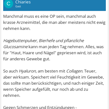
Chiaries
C
man mit der Zeit keinen einzigen finden würde, der für
Gast
ein wenig
Entlastung sorgen kann. Also - gleich beim
Manchmal muss es eine OP sein, manchmal auch
nächsten Liebespartner eine ordentliche Mass.
krasse Arzneimittel, die man aber meistens nicht ewig
beantragen, schließlich hat er auch was davon wenn es
nehmen kann.
einem gut geht.
Hagebuttenpulver, Bierhefe und pflanzliche
Glucosamine
kann man jeden Tag nehmen. Alles, was
für "Haut, Haare und Nägel" gepriesen wird, ist auch
Auch ein guter Physiotherapeut ist Gold wert. Das Suchen
für anderes Gewebe gut.
lohnt sich.
So auch
Hyaluron
, am besten mit
Collagen
. Teuer,
Mit dem Rest muss man halt dann scheinbar leben. Und
aber wirksam. Speichert viel Feuchtigkeit im Gewebe,
überleben tut es eher keiner, also was solls.
das sollte man berücksichtigen, und nach einiger Zeit,
wenn Speicher aufgefüllt, nur noch ab und zu
Falls ich Tipps gegeben habe, die im Thread bereits im
nehmen.
Gespräch waren, sorry, ich habe nicht alles gelesen.
Gegen Schmerzen und Entzündungen -
Dir ein schönes Osterwochende.