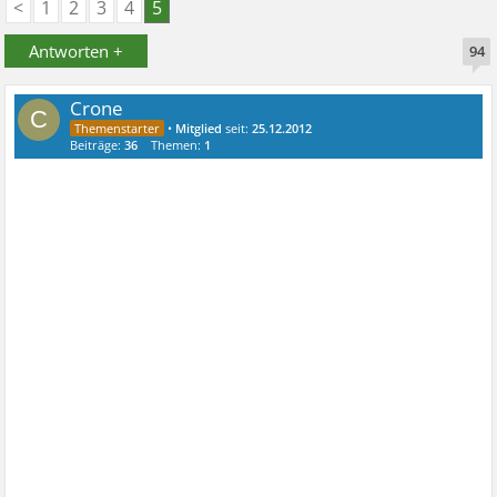
<
1
2
3
4
5
Antworten +
94
Crone
C
•
Mitglied
seit:
25.12.2012
Beiträge:
36
Themen:
1