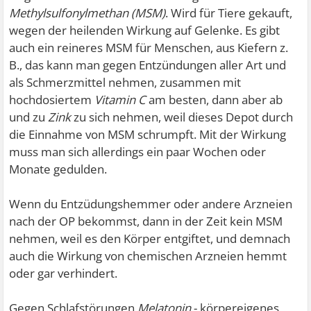
Methylsulfonylmethan (MSM)
. Wird für Tiere gekauft,
wegen der heilenden Wirkung auf Gelenke. Es gibt
Angemerkt - bei uns muss man nicht mal raus bei dem
auch ein reineres MSM für Menschen, aus Kiefern z.
Wetter, klasse!
B., das kann man gegen Entzündungen aller Art und
als Schmerzmittel nehmen, zusammen mit
Gruß
hochdosiertem
Vitamin C
am besten, dann aber ab
und zu
Zink
zu sich nehmen, weil dieses Depot durch
die Einnahme von MSM schrumpft. Mit der Wirkung
muss man sich allerdings ein paar Wochen oder
Monate gedulden.
Wenn du Entzüdungshemmer oder andere Arzneien
nach der OP bekommst, dann in der Zeit kein MSM
nehmen, weil es den Körper entgiftet, und demnach
auch die Wirkung von chemischen Arzneien hemmt
oder gar verhindert.
Gegen Schlafstörungen
Melatonin
- körpereigenes